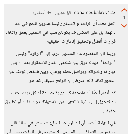
mohamedbakrey123
أضف ردا
قبل شهرين
1
أتفق معك أن الراحة والاستقرار ليسا عدوين للنمو في حد
ذاتهما، بل على العكس قد يكونان سببًا في التفكير بعمق واتخاذ
قرارات أفضل وتحقيق إنجازات حقيقية.
وربما كان المقصود من المنشور أقرب إلى "الركود" وليس
"الراحة". فهناك فرق بين شخص اختار الاستقرار بعد أن بنى
مهاراته وخبراته ويواصل عمله بوعي، وبين شخص توقف عن
التطور تمامًا لأنه افترض أن الواقع سيبقى كما هو.
كما أتفق أيضًا أن ملاحقة كل مهارة جديدة أو كل تريند جديد
قد تتحول إلى دائرة لا تنتهي من الاستهلاك دون إتقان أو تطبيق
حقيقي.
في النهاية أعتقد أن التوازن هو الحل: لا نعيش في حالة قلق
مستمر من التخلف عن السوق، ولا نفترض في الوقت نفسه أن