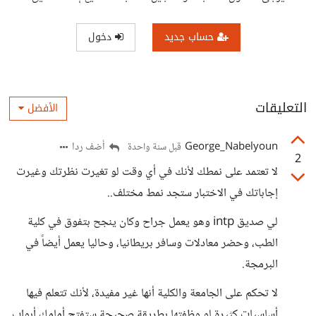
حساب جديد
دخول
التعليقات
الأفضل
George_Nabelyoun
أضف ردا
قبل سنة واحدة
2
لا تعتمد على نمطك لأنك في أي وقت لو تغيرت نظرتك وغيرت
إجاباتك في الاختبار ستجد نمط مختلف..
لي صديق intp وهو يعمل جراح وكان ينجح بتفوق في كلية
الطب، وحضر معادلات وسافر بريطانيا، وحاليا يعمل أيضاً في
البرمجة.
لا تحكم على الجامعة والكلية أنها غير مفيدة، لأنك تتعلم فيها
أساسيات كثيرة لو وظفتها بطريقة صحيحة ستفتح أمامك أبواب