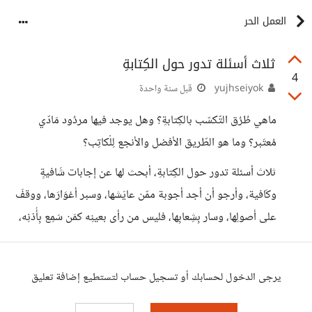
العمل الحر
ثلاث أسئلة تدور حول الكِتابةِ
4
yujhseiyok
قبل سنة واحدة
ماهي طُرُق التّكسّب بالكِتابةِ؟ وهل يوجد فيها مردُود مَادّي
مُعتَبر؟ وما هو الطّريق الأفضل والأنجع لِلْكاتِب؟
ثلاث أسئلة تدور حول الكِتابةِ، أبحث لها عن إجابات شَافيةٍ
وكَافية، وأرجو أن أجد أجوبة ممّن عايَشها، وسبر أغوَارَها، ووقفَ
على أصولِها، وسار بِشِعابِها، فليس من رأى بعينِه كمَن سَمِع بِأُذنِه،
يرجى الدخول لحسابك أو تسجيل حساب لتستطيع إضافة تعليق