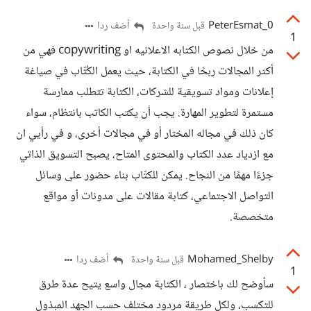
PeterEsmat_0
أضف ردا
قبل سنة واحدة
1
من خلال نصوص الكتابه الاعلانيه او copywriting فهي من
أكثر المجالات ربحًا في الكتابة، حيث يعمل الكُتّاب في صياغة
إعلانات ومواد تسويقية للشركات، الكتابة تتطلب ممارسة
مستمرة لتطوير المهارة. يجب أن يكتب الكاتب بانتظام، سواء
كان ذلك في مجاله المختار أو في مجالات أخرى، و في رأيي ان
مع ازدياد عدد الكتاب والمحتوى المتاح، يصبح التسويق الذاتي
جزءًا مهمًا من النجاح. يمكن للكتّاب بناء حضور على وسائل
التواصل الاجتماعي، كتابة مقالات على مدونات أو مواقع
متخصصة.
Mohamed_Shelby
أضف ردا
قبل سنة واحدة
1
سأوضح لك باختصار ، الكتابة مجال واسع يتيح عدة طرق
للتكسب، ولكل طريقة مردود مختلف حسب الجهد المبذول