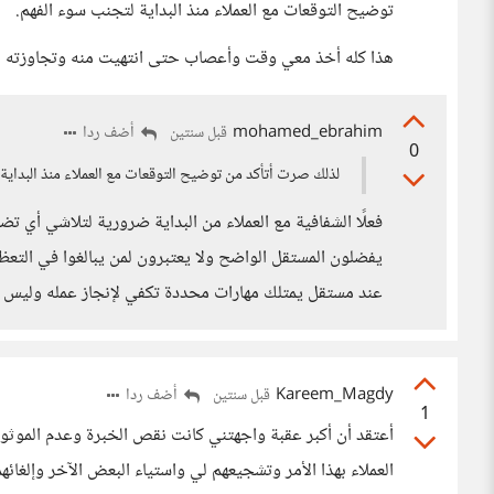
توضيح التوقعات مع العملاء منذ البداية لتجنب سوء الفهم.
هذا كله أخذ معي وقت وأعصاب حتى انتهيت منه وتجاوزته
mohamed_ebrahim
أضف ردا
قبل سنتين
0
لذلك صرت أتأكد من توضيح التوقعات مع العملاء منذ البداية
فعلًا الشفافية مع العملاء من البداية ضرورية لتلاشي أي تض
يفضلون المستقل الواضح ولا يعتبرون لمن يبالغوا في التعظي
عند مستقل يمتلك مهارات محددة تكفي لإنجاز عمله وليس 
Kareem_Magdy
أضف ردا
قبل سنتين
1
أعتقد أن أكبر عقبة واجهتني كانت نقص الخبرة وعدم الموثوق
العملاء بهذا الأمر وتشجيعهم لي واستياء البعض الآخر وإلغائ