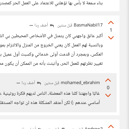
بناء سمعة لا بأس بها تؤهلني للاعتماد على العمل الحر كمص
BasmaNabil17
أضف ردا
قبل سنتين
1
أكبر عائق واجهني كان يتمثل في الأشخاص المحيطين بي الذين
وبالنسبة لهم العمل كان يعني الخروج من المنزل والالتزام ب
العكس، وبمجرد أن قدمت أولى خدماتي وكسبت أول عميل بدأت
تغيير نظرتهم للعمل الحر، وأثبتت بأنه من الممكن أن يكون م
mohamed_ebrahim
أضف ردا
قبل سنتين
0
غالبًا واجهتنا كلنا هذه المعضلة، الناس لديهم فكرة روتينية
أساسي عندهم :) لكن أعتقد المشكلة هذه لن تواجه المستقلين