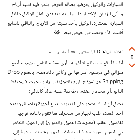
السيارات والوكيل يعرضها بصالة العرض بثمن فيه نسبة أرباح
ويأتي الزبائن للإختيار والشراء ثم يدفعون المال للوكيل مقابل
السيارة المختارة، الوكيل يأخذ نسبته من الأرباح والباقي للصانع.
أظنك الآن وقعت في حيص بيص 😂
Diaa_albasir
أضف ردا
قبل سنتين
0
أنا لما أوقع بمصطلح لا أفهمه وأرى معظم الناس يفهمونه أضع
سؤالي في مجتمع: أشرحها لي وكأني بالخامسة، بالعموم Drop
Shipping هو نموذج للبيع بالتجزئة، إفرادي، حيث لا يحتفظ
البائع بأي مخزون عنده، وطريقة عمله غالباً كالتالي:
تخيل أن لديك متجر على الإنترنت يبيع أجهزة رياضية، ويقدم
أحد العملاء طلب لجهاز من متجرك، هنا تقوم بإعادة توجيه
تفاصيل الطلب (معلومات العميل والعنوان) إلى المورّد الخاص
بي، ليقوم المورد بعد ذلك بتغليف الجهاز وشحنه مباشرةً إلى