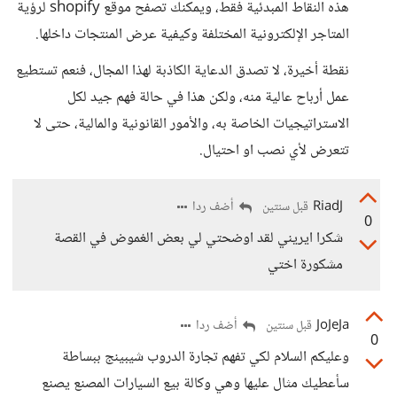
هذه النقاط المبدئية فقط، ويمكنك تصفح موقع shopify لرؤية
المتاجر الإلكترونية المختلفة وكيفية عرض المنتجات داخلها.
نقطة أخيرة، لا تصدق الدعاية الكاذبة لهذا المجال، فنعم تستطيع
عمل أرباح عالية منه، ولكن هذا في حالة فهم جيد لكل
الاستراتيجيات الخاصة به، والأمور القانونية والمالية، حتى لا
تتعرض لأي نصب او احتيال.
RiadJ
أضف ردا
قبل سنتين
0
شكرا ايريني لقد اوضحتي لي بعض الغموض في القصة
مشكورة اختي
JoJeJa
أضف ردا
قبل سنتين
0
وعليكم السلام لكي تفهم تجارة الدروب شيبينج ببساطة
سأعطيك مثال عليها وهي وكالة بيع السيارات المصنع يصنع