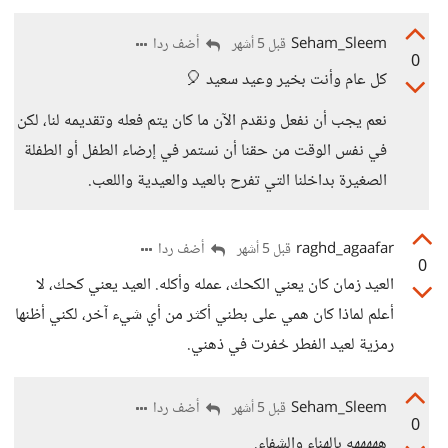
Seham_Sleem
أضف ردا
قبل 5 أشهر
0
كل عام وأنت بخير وعيد سعيد 🎈
نعم يجب أن نفعل ونقدم الآن ما كان يتم فعله وتقديمه لنا، لكن
في نفس الوقت من حقنا أن نستمر في إرضاء الطفل أو الطفلة
الصغيرة بداخلنا التي تفرح بالعيد والعيدية واللعب.
raghd_agaafar
أضف ردا
قبل 5 أشهر
0
العيد زمان كان يعني الكحك، عمله وأكله. العيد يعني كحك، لا
أعلم لماذا كان همي على بطني أكثر من أي شيء آخر، لكني أظنها
رمزية لعيد الفطر حُفرت في ذهني.
Seham_Sleem
أضف ردا
قبل 5 أشهر
0
هههههه بالهناء والشفاء.