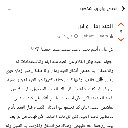
قصص وتجارب شخصية
العيد زمان والآن
3
Seham_Sleem
قبل 5 أشهر
كل عام وأنتم بخير وعيد سعيد علينا جميعًا 🌹🎈
أجواء العيد وكل الكلام عن العيد منذ أيام والاستعدادات له
والاحتفال به جعلني أتذكر العيد زمان وأنا طفلة _مش زمان قوي
يعني 😅_، فالعيد وقتها كان يختلف كثيرًا عن العيد الآن بالنسبة
لي، فزمان كنت لا أشغل بالي إلا بالعيد والحصول على ملابس
العيد الجديدة لكن الآن أصبحت أنا من أفكر في كيف سنأتي
بملابس العيد، زمان كنا نجتمع مع العائلة الكبيرة قبل العيد بأيام
لتحضير كحك العيد، لكن كل ذلك اختلف الآن فهناك من لم يعد
بيننا _رحمة الله عليهم_، وهناك من انشغل وتفرقت بنا السبل ولم