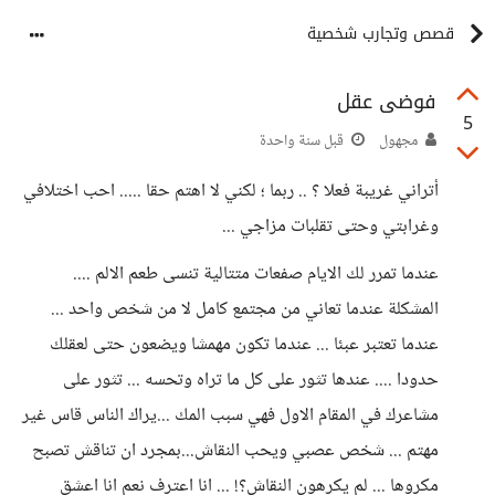
قصص وتجارب شخصية
فوضى عقل
5
مجهول
قبل سنة واحدة
أتراني غريبة فعلا ؟ .. ربما ؛ لكني لا اهتم حقا ..... احب اختلافي
وغرابتي وحتى تقلبات مزاجي ...
عندما تمرر لك الايام صفعات متتالية تنسى طعم الالم ....
المشكلة عندما تعاني من مجتمع كامل لا من شخص واحد ...
عندما تعتبر عبئا ... عندما تكون مهمشا ويضعون حتى لعقلك
حدودا .... عندها تثور على كل ما تراه وتحسه ... تثور على
مشاعرك في المقام الاول فهي سبب المك ...يراك الناس قاس غير
مهتم ... شخص عصبي ويحب النقاش...بمجرد ان تناقش تصبح
مكروها ... لم يكرهون النقاش؟! ... انا اعترف نعم انا اعشق