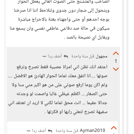
الصاخب والمتشنج حتى الصوت العالي يعطل الحوار
ويتحول إلى شجار دون جدوى ولنلاحظ اننا اذا صرخنا
بوجه احدهم أو حتى واجهناه بغتة بالاحراج مباشرة
سيكون في حالة صد دفاعي عاطفي نفسي ولن يسمع منا
ويقابل اي نصيحة بالصد .
مجهول
أضف ردا
قبل سنة واحدة
1
اعتقد انك تظن اني امراة عصبية فقط تصرخ وترفع
صوتها ....انا اتفق معك تماما الحوار الهادئ هو الافضل ....
ولم اكن يوما ارفع صوتي على من هو اكبر مني سنا ولا
حتى الصغار ... اكظم غيظي غالبا واصمت لو وجدته
جدالا عقيما ... انت محق تماما لكني لا اريد ان تعتقد اني
سفيهة تصرخ لتعلي رايها او فكرتها .
Ayman2010
أضف ردا
قبل سنة واحدة