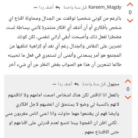
Kareem_Magdy
أضف ردا
قبل سنة واحدة
0
بالرغم من كوني شخصيا توقفت عن الجدال ومحاولة اقناع اي
شخص بأفكاري أو أن أنتقد أي افكار منتشرة لأنني ببساطة لست
مضطرا لفعل ذلك وأصبحت أبقي أرائي لنفسي، لكن كونك
تصرين على النقاش والجدال رغم أي نقد أو كراهية تتلقيها من
المجتمع هو أمر يسعدني وأتمنى أن تستمري في فعل ما تحبينه
طالما تشعرين أن هذا هو الصواب بغض النظر عن أي شيء آخر
مجهول
أضف ردا
قبل سنة واحدة
0
بالفعل انا اناقش لكن هناك اشخاص اصمت امامهم ولا اناقشهم
لانهم بالنسبة لي وضع لا يستحق ان اغضبهم لاجل افكاري
وايضا فهم لن يقتنعوا مهما حاولت وانا اعني اناس مقربون مني
. لكني اظن ان الفجوة بيننا تتسع لعدم قدرتي على اقناعهم او
حتى الاقتناع معهم .