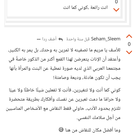
0
انت رائعة ،كوني كما انت
Seham_Sleem
أضف ردا
قبل سنة واحدة
0
للأسف يا مريم ما تصفينه لا تمرين به وحدك، بل يمر به الكثير،
وأعتقد أن الإناث يتعرضن لهذا القمع أكثر من الذكور خاصةً في
مجتمعنا العربي الذي لديه صورة نمطية عن البنت والمرأة بأنها
يجب أن تكون هادئة، وديعة وصامتة!
كوني كما أنتِ ولا تتغيرين، فأنتِ لا تفعلين شيئًا خاطئًا ولا عيبًا
ولا حرامًا ما دمت تعبرين عن نفسك وأفكارك بطريقة متحضرة
تلتزم بحدود الأدب، حاولي فقط النقاش مع الأشخاص المناسبين
من أجل سلامك النفسي.
وما أفضل مكان للنقاش من هنا 😅