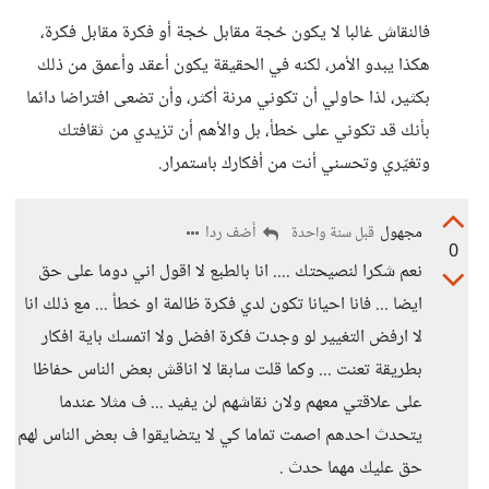
فالنقاش غالبا لا يكون حُجة مقابل حُجة أو فكرة مقابل فكرة،
هكذا يبدو الأمر، لكنه في الحقيقة يكون أعقد وأعمق من ذلك
بكثير، لذا حاولي أن تكوني مرنة أكثر، وأن تضعى افتراضا دائما
بأنك قد تكوني على خطأ، بل والأهم أن تزيدي من ثقافتك
وتغيّري وتحسني أنت من أفكارك باستمرار.
مجهول
أضف ردا
قبل سنة واحدة
0
نعم شكرا لنصيحتك .... انا بالطبع لا اقول اني دوما على حق
ايضا ... فانا احيانا تكون لدي فكرة ظالمة او خطأ ... مع ذلك انا
لا ارفض التغيير لو وجدت فكرة افضل ولا اتمسك باية افكار
بطريقة تعنت ... وكما قلت سابقا لا اناقش بعض الناس حفاظا
على علاقتي معهم ولان نقاشهم لن يفيد ... ف مثلا عندما
يتحدث احدهم اصمت تماما كي لا يتضايقوا ف بعض الناس لهم
حق عليك مهما حدث .