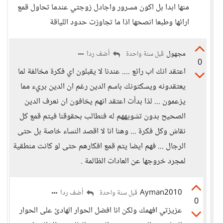
منها ابدا بل اكون مسرور واجادل زوجتي عندما تحاول قمع
ارائها وطبعا انصحها اذا ما تجاوزت حدود اللياقة
مجهول
أضف ردا
قبل سنة واحدة
0
اعتقد انك اب رائع .... عندنا لا يقبلون اي فكرة مخالفة لما
يعتقدونه ويسكتونك باسم الدين رغم ان الدين بريء مما
يزعمون ... لذا بدأت اعتقد انهم يخافون ان نعرف الدين
الصحيح بدون تشويههم له فنطالب بحقوقنا فيتم قمع كل
نقاش وكل فكرة ... وهنا انا لا اقصد النساء خاصة بل حتى
الرجال ... فهم ايضا يتم قمع افكارهم حتى لو كانت منطقية
لمجرد خروجها عن العادات الظالمة .
Ayman2010
أضف ردا
قبل سنة واحدة
0
عزيزتي افهمك ولكن انا افضل الحوار الهادئ على الحوار