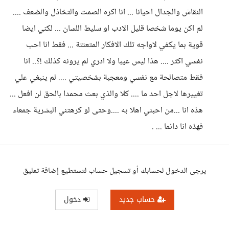
النقاش والجدال احيانا ... انا اكره الصمت والتخاذل والضعف ....
لم اكن يوما شخصا قليل الادب او سليط اللسان ... لكني ايضا
قوية بما يكفي لاواجه تلك الافكار المتعنتة ... فقط انا احب
نفسي اكثر .... هذا ليس عيبا ولا ادري لم يرونه كذلك !؟.. انا
فقط متصالحة مع نفسي ومعجبة بشخصيتي .... لم ينبغي علي
تغييرها لاجل احد ما .... كلا والذي بعث محمدا بالحق لن افعل ...
هذه انا ...من احبني اهلا به ....وحتى لو كرهتني البشرية جمعاء
فهذه انا دائما ... .
يرجى الدخول لحسابك أو تسجيل حساب لتستطيع إضافة تعليق
حساب جديد
دخول