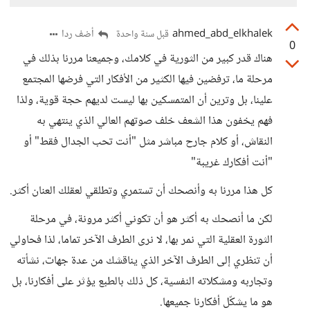
ahmed_abd_elkhalek
أضف ردا
قبل سنة واحدة
0
هناك قدر كبير من الثورية في كلامك، وجميعنا مررنا بذلك في
مرحلة ما، ترفضين فيها الكثير من الأفكار التي فرضها المجتمع
علينا، بل وترين أن المتمسكين بها ليست لديهم حجة قوية، ولذا
فهم يخفون هذا الشعف خلف صوتهم العالي الذي ينتهي به
النقاش، أو كلام جارح مباشر مثل "أنت تحب الجدال فقط" أو
"أنت أفكارك غريبة"
كل هذا مررنا به وأنصحك أن تستمري وتطلقي لعقلك العنان أكثر.
لكن ما أنصحك به أكثر هو أن تكوني أكثر مرونة، في مرحلة
الثورة العقلية التي نمر بها، لا نرى الطرف الآخر تماما، لذا فحاولي
أن تنظري إلى الطرف الآخر الذي يناقشك من عدة جهات، نشأته
وتجاربه ومشكلاته النفسية، كل ذلك بالطبع يؤثر على أفكارنا، بل
هو ما يشكّل أفكارنا جميعها.