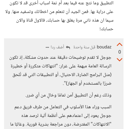
التطبيق وما نتج عنه فيما بعد أم ثمة اسباب أخرى قد لا تكون
على دراية بها. فمن الجيد أن تتعلم من اخطائك وتسفيد منها. ولا
سيما ان هذه ثاني مرة يغلق بها حسابك، فالاول قناة والان
حسابك!
boudaz
أضف ردا
قبل سنة واحدة
0
جوجل لا تقدم توضيحات دقيقة عند حدوث مشكلة، إذ تكون
الرسالة العامة مبهمة على غرار: "انتهاكات متكررة أو خطيرة
(مثل البرامج الضارة، الاحتيال، أو التطبيقات التي قد تُلحق
ضررًا بالمستخدم أو الجهاز)".
وذلك رغم أن التطبيق آمن تمامًا وخالٍ من أي ضرر.
السبب وراء هذا الأسلوب في التعامل من طرف فريق دعم
جوجل يعود إلى اعتمادهم على أنظمة آلية لرصد هذه
"الانتهاكات" المفترضة، دون مراجعة بشرية فورية. وغالبًا ما