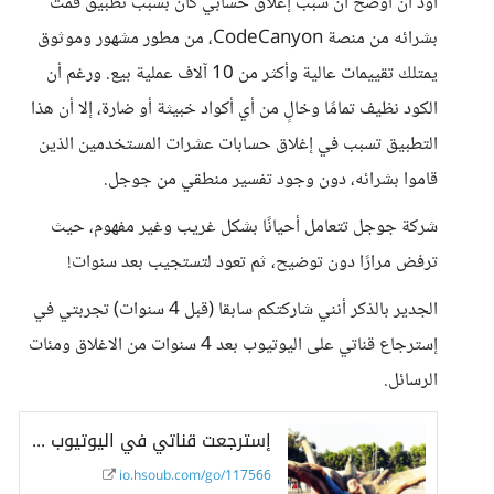
أود أن أوضح أن سبب إغلاق حسابي كان بسبب تطبيق قمت
بشرائه من منصة CodeCanyon، من مطور مشهور وموثوق
يمتلك تقييمات عالية وأكثر من 10 آلاف عملية بيع. ورغم أن
الكود نظيف تمامًا وخالٍ من أي أكواد خبيثة أو ضارة، إلا أن هذا
التطبيق تسبب في إغلاق حسابات عشرات المستخدمين الذين
قاموا بشرائه، دون وجود تفسير منطقي من جوجل.
شركة جوجل تتعامل أحيانًا بشكل غريب وغير مفهوم، حيث
ترفض مرارًا دون توضيح، ثم تعود لتستجيب بعد سنوات!
الجدير بالذكر أنني شاركتكم سابقا (قبل 4 سنوات) تجربتي في
إسترجاع قناتي على اليوتيوب بعد 4 سنوات من الاغلاق ومئات
الرسائل.
إسترجعت قناتي في اليوتيوب بعد 4 سنوات من الإغلاق والمراسلة المستمرة! - حسوب I/O
io.hsoub.com/go/117566