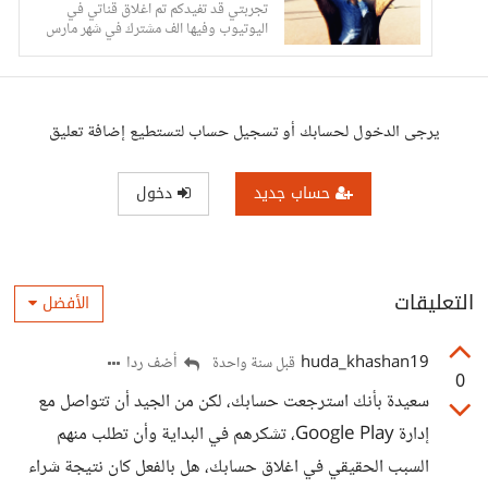
تجربتي قد تفيدكم تم اغلاق قناتي في
اليوتيوب وفيها الف مشترك في شهر مارس
كانت صدمة
يرجى الدخول لحسابك أو تسجيل حساب لتستطيع إضافة تعليق
حساب جديد
دخول
التعليقات
الأفضل
huda_khashan19
أضف ردا
قبل سنة واحدة
0
سعيدة بأنك استرجعت حسابك، لكن من الجيد أن تتواصل مع
إدارة Google Play، تشكرهم في البداية وأن تطلب منهم
السبب الحقيقي في اغلاق حسابك، هل بالفعل كان نتيجة شراء