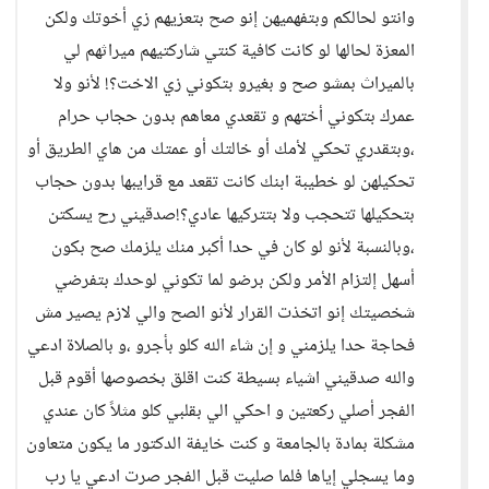
وانتو لحالكم وبتفهميهن إنو صح بتعزيهم زي أخوتك ولكن
المعزة لحالها لو كانت كافية كنتي شاركتيهم ميراثهم لي
بالميراث بمشو صح و بغيرو بتكوني زي الاخت؟! لأنو ولا
عمرك بتكوني أختهم و تقعدي معاهم بدون حجاب حرام
،وبتقدري تحكي لأمك أو خالتك أو عمتك من هاي الطريق أو
تحكيلهن لو خطيبة ابنك كانت تقعد مع قرايبها بدون حجاب
بتحكيلها تتحجب ولا بتتركيها عادي؟!صدقيني رح يسكتن
،وبالنسبة لأنو لو كان في حدا أكبر منك يلزمك صح بكون
أسهل إلتزام الأمر ولكن برضو لما تكوني لوحدك بتفرضي
شخصيتك إنو اتخذت القرار لأنو الصح والي لازم يصير مش
فحاجة حدا يلزمني و إن شاء الله كلو بأجرو ،و بالصلاة ادعي
والله صدقيني اشياء بسيطة كنت اقلق بخصوصها أقوم قبل
الفجر أصلي ركعتين و احكي الي بقلبي كلو مثلاً كان عندي
مشكلة بمادة بالجامعة و كنت خايفة الدكتور ما يكون متعاون
وما يسجلي إياها فلما صليت قبل الفجر صرت ادعي يا رب