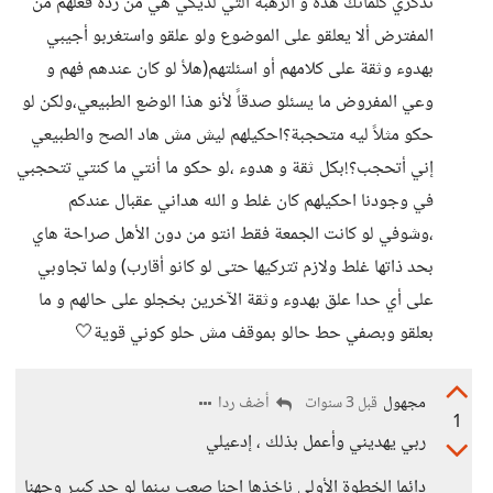
تذكري كلماتك هذه و الرهبة التي لديكي هي من ردة فعلهم من
المفترض ألا يعلقو على الموضوع ولو علقو واستغربو أجيبي
بهدوء وثقة على كلامهم أو اسئلتهم(هلأ لو كان عندهم فهم و
وعي المفروض ما يسئلو صدقاً لأنو هذا الوضع الطبيعي،ولكن لو
حكو مثلاً ليه متحجبة؟احكيلهم ليش مش هاد الصح والطبيعي
إني أتحجب؟!بكل ثقة و هدوء ،لو حكو ما أنتي ما كنتي تتحجبي
في وجودنا احكيلهم كان غلط و الله هداني عقبال عندكم
،وشوفي لو كانت الجمعة فقط انتو من دون الأهل صراحة هاي
بحد ذاتها غلط ولازم تتركيها حتى لو كانو أقارب) ولما تجاوبي
على أي حدا علق بهدوء وثقة الآخرين بخجلو على حالهم و ما
بعلقو وبصفي حط حالو بموقف مش حلو كوني قوية🤍
مجهول
أضف ردا
قبل 3 سنوات
1
ربي يهديني وأعمل بذلك ، إدعيلي
دائما الخطوة الأولى ناخذها احنا صعب بينما لو حد كبير وجهنا