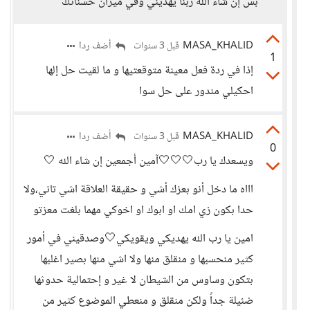
بس إن شاء الله ربنا يهديني وفي ميزان حسناتك
MASA_KHALID
أضف ردا
قبل 3 سنوات
1
إذا في ردة فعل معينة متوقعتيها و ما لقيت حل إلها
احكيلي مندور على حل سوا
MASA_KHALID
أضف ردا
قبل 3 سنوات
0
ويسعدك يا رب🤍🤍🤍آمين أجمعين إن شاء الله 🤍
اااه ما دخل أنو بعزك أشي و حقيقة العلاقة اشي تاني،ولا
حدا بكون زي امك او ابوك او اخوكي مهما بلغت معزتو
امين يا رب الله يهديكي ويقويكي🤍وصدقيني في أمور
كثير منحسبها و منقلق منها ولا اشي منها بصير اغلبها
بتكون وساوس من الشيطان لا غير و إحتمالية حدوثها
ضئيلة جداً ولكن منقلق و منعطي الموضوع كثير من