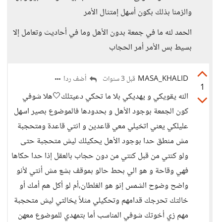
والزمنا بذلك بكون أسهل إمتثال الأمر
الحمد لله ما في جمعة بدون الأهل وما في أحاديث وتعامل إلا
بسيط بس الأمر أمر الحجاب
MASA_KHALID
أضف ردا
قبل 3 سنوات
1
الله يقويكي و يهديكي بلا ما تحكي دعيتلك🤍هلا شوفي
كون الجمعة بوجود الأهل و بحدودها فالموضوع بصير اسهل
عليلكي يعني اتخيلي معي قاعدين و انتي قاعدة ومتحجبة
مش منطق حدا بوجود الأهل يحكيلك ليش متحجبة حتى
ولو كنتي من قبل كنتي من دون حجاب بالعقل إذا حدا حكاها
فهي وقاحة و هو الي بحط حالو بموقف بشع مش أنتي لأنو
واضح وضوح الشمس إنو هو الغلطان،أم لو أكل هم أمك أو
خالتك تحرجك قدامهم وتحكيلي مثلاً يخالتي ليش متحجبة
مهم زي أخوتك شوفي المناسب أما بتمهدي للموضوع معهن