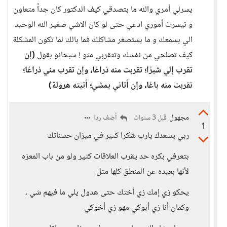
يسرلي أمري والله ما بتصدقي كيف الدكتور كان جداً متعاون
و تيسرت أموري ادعي حتى لو كان الاشي صغير الله الوحيد
الي بسمعك و ما بستصغر مشاكلك فما بالك لما تكون المشكلة
كيف تصلحي من نفسك وتتقربي منو ! سبحانو بقول
(إن
تقرب إلي شبرًا؛ تقربت منه ذراعًا، وإن تقرب مني ذراعًا؛
تقربت منه باعًا، وإن أتاني يمشي؛ أتيته هرولة)
مجهول
أضف ردا
قبل 3 سنوات
1
ربي يسعدك يارب شكرا كثير في ميزان حسناتك
بتعرفي بكره حد يقرب العلاقات كثير ولو من باب المعزه
لأنها بعيده عن المنطق كلها متل
يحكو زي إمك زي أختك حتى هدول يلي ما فيهم شي ،
وكمان أنا زي أبوكي مهو زي أخوكي