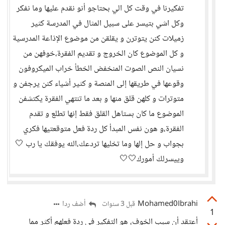
تفكيرنا في وقت كل الي بحتاجو أنو نقدم عليها وما نفكر
وكل اشي بتيسر على سبيل المثال في المدرسة كثير
زميلات كنن يتوترن و يقلقن من موضوع الإذاعة المدرسية
و كل الموضوع كان الخروج و تقديم الفقرة،خوفهن من
نسيان النص الصوت المنخفض الخطأ خراب الميكروفون
وقوعها في طريقها إلى المنصة و كثير أشياء كنن يرجفن و
متوترات و كلهن قلق منها و بعد ما تنتهي الفقرة يكتشفن
الموضوع ما كان بستاهل القلق فقط إنها تطلع و تقدم
الفقرة،و هون نفس المبدأ كل ردة فعل متوقعتيها فكري
بجواب و حل إلها وما تخليها تردعك،الله يوفقك يا رب 🤍
وييسرلك أمورك🤍🤍
Mohamed0Ibrahi
أضف ردا
قبل 3 سنوات
1
أعتقد أن سبب الخوف، هو التفكير في ردة فعلهم أكثر مما