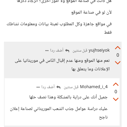
هل كانت في صناعة الموقع ولا امور اخرى؟ الرجاء ذكرها
لأن لو في صناعة الموقع
في مواقع جاهزة وكل المطلوب تعبئة بيانات ومعلومات نشاطك
فقط
yujhseiyok
أضف ردا
قبل سنتين
0
نعم منها الموقع ومنها عدم إقبال النّاس في موريتانيا على
الإعلانات وما يتعلق بها
Mohamed_i_4
أضف ردا
قبل سنتين
0
جميل أنك على دراية بالمشكلة وهذا نصف حلها
عليك دراسة عوامل جذب الشعب الموريتاني لصناعة إعلان
ناجح