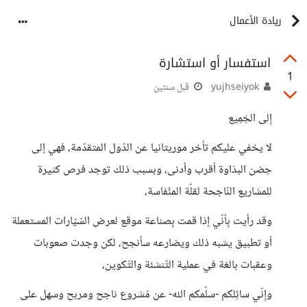
ريادة الأعمال
استفسار أو استشارة
1
yujhseiyok
قبل سنتين
إِلى الجَمِيع
لا يخفي عليكم تأخر موريتانيا عن الدّول المتقدّمة، فهي إلى
حِضن البدَاوة أقرب وأدنى، وبسبب ذلك توجد فرص كثيرة
للمشاريع النّاجحة لقلّة المنُفاسة،
وقد رأيت بِأنّي إذا قمت بِصناعة موقع لعرض السّيّارات المستعملة
أو تطبيق يشبه ذلك ويضارعه سأنجح، لكن وجدت صعوبات
وعقبات بالغة في عملية التّنشئة والتّكوين،
وإِنّي سائِلكم -سلّمكم الله- عن مّشروع ناجح ومربح وسهل على