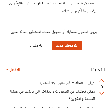
المبتدئ، فأعينوني بآرائكم الصّائبة وأفْكَارِكم النّيّرة، فالبِشّورى
يتّضح ما الْتبس والْتَبَكَ،
يرجى الدخول لحسابك أو تسجيل حساب لتستطيع إضافة تعليق
حساب جديد
دخول
التعليقات
الأفضل
Mohamed_i_4
أضف ردا
قبل سنتين
0
ممكن تحكيلنا عن الصعوبات والعقبات اللي قابلتك في عملية
التنشئة والتكوين؟