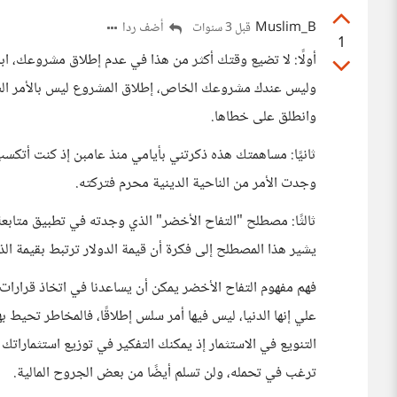
Muslim_B
أضف ردا
قبل 3 سنوات
1
أولًا: لا تضيع وقتك أكثر من هذا في عدم إطلاق مشروعك، ابد
وليس عندك مشروعك الخاص، إطلاق المشروع ليس بالأمر السه
وانطلق على خطاها.
ثانيًا: مساهمتك هذه ذكرتني بأيامي منذ عامبن إذ كنت أتكسب
وجدت الأمر من الناحية الدينية محرم فتركته.
ثالثًا: مصطلح "التفاح الأخضر" الذي وجدته في تطبيق متابعة 
يشير هذا المصطلح إلى فكرة أن قيمة الدولار ترتبط بقيمة الذ
فهم مفهوم التفاح الأخضر يمكن أن يساعدنا في اتخاذ قرارات 
علي إنها الدنيا، ليس فيها أمر سلس إطلاقًا، فالمخاطر تحيط ب
التنويع في الاستثمار إذ يمكنك التفكير في توزيع استثماراتك
ترغب في تحمله، ولن تسلم أيضًا من بعض الجروح المالية.