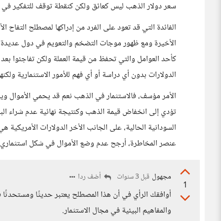
سعر دولار الذهب ليس كعائق ولكن كنقطة توقف للتفكير في أم
الفائدة التي قد تعود على الفرد من إدراكها لمصطلح التفاح ال
الأخيرة ومع ظهور موجات التضخم والتعويم في دول عديدة، ل
كأحد العوامل والتي تحفظ من قيمة العملة ولكن تفاجئوا بعد ف
الدولارات بدون أي دراسة أو أي فهم للأمور الاستثمارية ولكنه
الأمر مؤسف، فالاستثمار في الذهب نعم قد يحمي الأموال وي
تؤدي إلى انخفاض قيمة الذهب وكنتيجة نهائية عدم شراء البا
السودانية الحالية، على الجانب الأخر الدولارات الأمريكية 
عنصر المخاطرة، أرجح عدم وضع الأموال في شكل استثماري 
مجهول
أضف ردا
قبل 3 سنوات
1
أوافقك الرأي في أن هذا المصطلح يعتبر حديثًا ومستحدثًا ف
والمفاهيم البيئية في مجال الاستثمار.