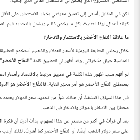
الشخصي. المشروع الذي يضمن لي الاستقلال المالي الذي أبتغيه.
لكن في المقابل، أسعى إلى تعميق معرفتي بخبايا الاستثمار، على الأقل
كرائد أعمال. لهذا اعتنيتُ بكل ما يخص ذلك، ويشمل بالتحديد قيم الع
ما علاقة التفاح الأخضر بالاستثمار والادخار؟
خلال رحلتي للمتابعة اليوميّة لأسعار العملاء والذهب، أستخدم التطبيقا
المناسبة حيال مدّخراتي. وقد أظهر لي التطبيق كلمة "
التفّاح الأخضر
" 
لم أفهم سبب ظهور هذه الكلمة في تطبيق مرتبط بالاقتصاد وأسعار العمل
بمصطلح التفّاح الأخضر هو أمر محيّر للغاية،
فالتفّاح الأخضر هو الدول
في هذا السياق، اكتشفتُ أن هنالك شقٌّ من تحديد سعر الدولار يعتمد ع
محتارًا بين الادخار بالدولار والادخار في الذهب.
بعد أن قرأتُ في أكثر من مصدرٍ عن هذا المفهوم، بدأتُ أدرك أن فكرة الا
على سعر دولار الذهب أيضًا، أو التفّاح الأخضر كما أشرتُ. لذلك أرغب 