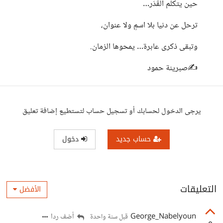
حين يتكلم القَدَر…
ترحل عن دنيا بلا اسمٍ ولا عنوان،
وتبقى ذكرى عابرة… يمحوها الزمان.
✍️صبرينة حمود
يرجى الدخول لحسابك أو تسجيل حساب لتستطيع إضافة تعليق
حساب جديد
دخول
التعليقات
الأفضل
George_Nabelyoun
أضف ردا
قبل سنة واحدة