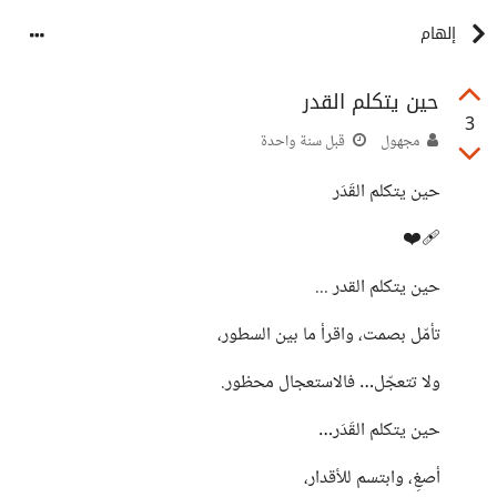
إلهام
حين يتكلم القدر
3
مجهول
قبل سنة واحدة
حين يتكلم القَدَر
❤️‍🩹
حين يتكلم القدر ...
تأمّل بصمت، واقرأ ما بين السطور،
ولا تتعجّل… فالاستعجال محظور.
حين يتكلم القَدَر…
أصغِ، وابتسم للأقدار،