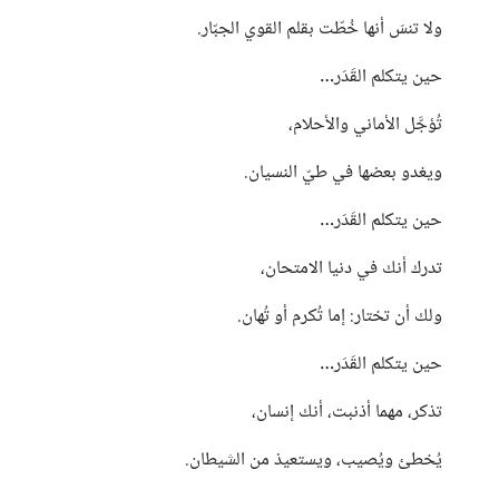
ولا تنسَ أنها خُطّت بقلم القوي الجبّار.
حين يتكلم القَدَر…
تُؤجَّل الأماني والأحلام،
ويغدو بعضها في طيّ النسيان.
حين يتكلم القَدَر…
تدرك أنك في دنيا الامتحان،
ولك أن تختار: إما تُكرم أو تُهان.
حين يتكلم القَدَر…
تذكر، مهما أذنبت، أنك إنسان،
يُخطئ ويُصيب، ويستعيذ من الشيطان.