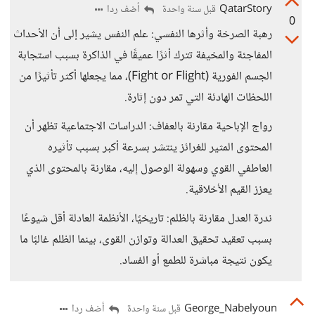
QatarStory
أضف ردا
قبل سنة واحدة
0
رهبة الصرخة وأثرها النفسي: علم النفس يشير إلى أن الأحداث
المفاجئة والمخيفة تترك أثرًا عميقًا في الذاكرة بسبب استجابة
الجسم الفورية (Fight or Flight)، مما يجعلها أكثر تأثيرًا من
اللحظات الهادئة التي تمر دون إثارة.
رواج الإباحية مقارنة بالعفاف: الدراسات الاجتماعية تظهر أن
المحتوى المثير للغرائز ينتشر بسرعة أكبر بسبب تأثيره
العاطفي القوي وسهولة الوصول إليه، مقارنة بالمحتوى الذي
يعزز القيم الأخلاقية.
ندرة العدل مقارنة بالظلم: تاريخيًا، الأنظمة العادلة أقل شيوعًا
بسبب تعقيد تحقيق العدالة وتوازن القوى، بينما الظلم غالبًا ما
يكون نتيجة مباشرة للطمع أو الفساد.
George_Nabelyoun
أضف ردا
قبل سنة واحدة