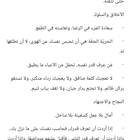
حتى تتقنه.
الأخلاق والسلوك
· سعادة المرء في الرضا، وتعاسته في الطمع.
· الحريّة الحقّة هي أن تحبس نفسك عن الهوى، لا أن تطلقها
له.
· مَن عرف قدر نفسه، تحمّل من الأعباء ما يطيق.
· لا تعجبك كلمة منافق، ولا يعجبك رداء متكبّر، ولا تستقوِ
بركن ظالم، ولا تحتمِ بدار جبان، ولا تقف بباب لئيم.
النجاح والاجتهاد
· آمال بلا عمل كسفينة بلا ساحل.
· إذا أردت أن تعرف قدرك، فحاسب نفسك على ما نزل بك،
وإذا أردت أن تعرف قدر الناس، فأقبل عليهم متواضعًا، وإذا أردت