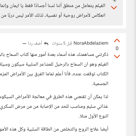
-2
الفيلم يتعامل من منطق أننا لسنا أجسادًا فقط يا ايمان وإ
انعكاس لأمراض روحية أو نفسية، لذلك الأمر ليس دربًا من 
NoraAbdelaziem
أضف ردا
قبل 5 سنوات
0
ذكرتني مساهمتك هذه أسماء بعدة أمور منها كتاب السماح با
الفيلم وهو ان السماح بالرحيل للمشاعر السلبية سيكون وسيل
الكتاب توقفت عنده، فأنا أعلم تماما الفرق بين الأمراض المز
الجسمية.
لذا يمكن أن تقنعني هذه الطرق في معالجة الأمراض السيكوسو
غذائي سليم ومناسب للحد من الإصابة من من مرض السكري الن
النوع الأول مثلا.
أيضا علاج الروح والتخلص من الطاقة السلبية وكل هذه الأمو