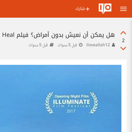
شارك
هل يمكن أن نعيش بدون أمراض؟ فيلم Heal
2
Iloveallah12
قبل 5 سنوات
قبل 5 سنوات