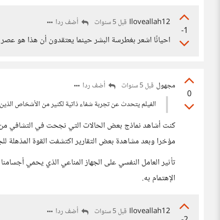
Iloveallah12
أضف ردا
قبل 5 سنوات
-1
احيانًا اشعر بغطرسة البشر حينما يعتقدون أن هذا هو عصر 
مجهول
أضف ردا
قبل 5 سنوات
0
الفيلم يتحدث عن تجربة شفاء ذاتية لكثير من الأشخاص الذين
كنت أشاهد نماذج بعض الحالات التي نجحت في التشافي من أم
مؤخرا وبعد مشاهدة بعض التقارير اكتشفت القوة المذهلة لل
تأثير العامل النفسي على الجهاز المناعي الذي يحمي أجسامنا
الإهتمام به.
Iloveallah12
أضف ردا
قبل 5 سنوات