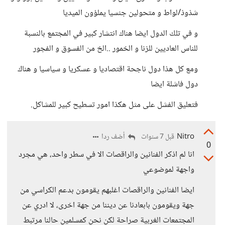
شذوذ/لواط و متحولين جنسيا يملؤون الميديا
و في تلك الدول ايضا هناك انتشار كبير في المجتمع بالنسبة
للناس العاديين للزنا و الخمور ..الخ من الفسوق و الفجور
ومع كل هذا دول ناجحة اقتصاديا و عسكريا و سياسيا و هناك
دول فاشلة ايضا
فتعليق الفشل على مثل هكذا امور تسطيح كبير للمشاكل.
Nitro
أضف ردا
قبل 7 سنوات
0
انا لم اذكر الفنانين والراقصات الا في سطر واحد، هي مجرد
واجهة لموضوعي
ايضا الفنانين والراقصات اغلبهم يقومون بدعم الكراسي من
جهة ويقومون بابعادنا عن ديننا من جهة اخرى، لا ادري عن
المجتمعات الغربية صراحة لكن نحن كمسلمين حالنا مرتبط