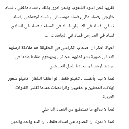
تقريبا نحن اسوء الشعوب ونحن ادرى بذلك , فساد داخلي , فساد
خارجي ,فساد مالي, فساد مؤسساتي , فساد اجتماعي ,فساد
ثقافي, فساد في الاسواق فساد في المساجد فساد في الفنادق
فساد في المدارس فساد في الجامعات ....
احيانا افكر ان اصحاب الكراسي في الحقيقة هم ملائكة ارسلهم
الله في صورة بشر اغلبهم عجائز , ومهمتهم عقابنا طمعا في
عودتنا لرشدنا وايجادنا للحل الجوهري
لمذا لا نبدأ بأنفسنا , تخيلو فقط , لو اغلقنا التلفاز , تخيلو شعور
اولائك الممثلين والمغنيين والراقصات عندما تفلس القنوات
العربية
لمذا لا نعالج ما نستطيع من الفساد الداخلي
لمذا لا ندرك ان الحدود هي اسلاك فقط , ان الدم واحد والدين