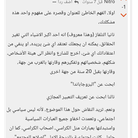
Nitro
أضف ردا
قبل 7 سنوات
-1
اولا، الفهم الخاطئ للعنوان وقصره على مفهوم واحد هذه
مشكلتك،
ثانيا التلفاز (وهذا معروف) انه احد اكبر الاشياء التي تغير
الحقائق، يمكنه ان يجعلك تعتقد اي شئ يريده، او ينفي من
اعتقاداتك اي شئ، اخرج للشارع وانظر الى هيئة الأشخاص،
شكلهم، شخصياتهم وتفكيرهم وقارنها بالغرب من جهة،
وقارنها بقبل 20 سنة من جهة اخرى
ابحث عن "البروجاباندا"
ثالثا ابحث عن تعريف التعبير المجازي
ونعم، تريد النقاش حول هذا الموضوع، لأنه ليس سياسي بل
اجتماعي، وتعمدت اخفاو جميع العبارات السياسية
واستبدلتها بعبارات مثل الكراسي، اصحاب الكراسي، كما ان
حلولي كانت اجتماعية بالدرجة الاولى"اصلاح المجتمع"،