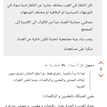
لكن التلفاز في الغرب يختلف جذريا عن التلفاز لدينا سواء في
التوجهات السياسية او الثقافية او مختلف التوجهات
صدقني، محاربة الفساد تبدأ من الافراد، الى االاسرة الى
المجتمع
يجب بناء بنية مجتمعية تحتية تكون خالية من الفساد
شكرا على مساهمتك
مجهول
أضف ردا
قبل 7 سنوات
0
لمذا لا نبدأ بأنفسنا , تخيلو فقط , لو اغلقنا التلفاز , تخيلو شعور
اولائك الممثلين والمغنيين والراقصات عندما تفلس القنوات
العربية
يعني المشكلة بالمغنيين و الراقصات!
عندك الغرب و الشرق مليان رقاصات و مغنيين و ممثلين بورنو و