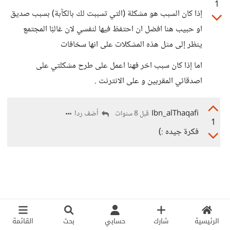
1
إذا كان السبب هو مشكلة (التي تسببت لك بالكآبة) بسبب صديق
او حبيب هنا افضل ان احتفظ فيها لنفسي لان غالبًا المجتمع
ينظر إلى مثل هذه المشكلات على انها سخافات
اما إذا كان سبب اخر فهنا اعمل على طرح مشكلتي على
اصدقائي المقربين و على الانترنت .
Ibn_alThaqafi
أضف ردا
قبل 8 سنوات
1
فكرة جيده :)
الرئيسية
شارك
حسابي
بحث
القائمة