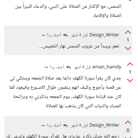
الشمس، مع الإكثار من الصلاة على النبي، والدعاء كثيراً بين
الصلاة والإقامة.
Design_Writer
أضف ردا
قبل 4 أشهر
1
نعم، ويبدأ من غروب الشمس نهار الخميس...
eman_hamdy
أضف ردا
قبل 4 أشهر
1
جدي كان يقرأ سورة الكهف دائما بعد صلاة الجمعه ويحكي لي
عن قصة يأجوج وكيف انهم ينقبون طوال الاسبوع وفيعود كما
كان عند قراءة سورة الكهف، يوم الجمعه يذكرني به وبرائحة
المسك والثياب التي كان يذهب بها للصلاة
Design_Writer
أضف ردا
قبل 4 أشهر
0
رحم الله جدك، ذكرى عزيزه، هل تقرأي سورة الكهف وتدعي له.