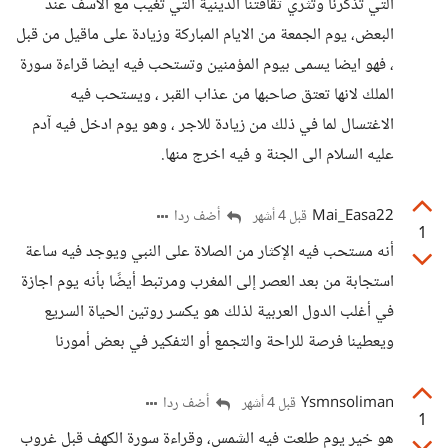
التي تذكرنا وتثري ثقافتنا الدينية التي تغيب مع الاسف عند
البعض، يوم الجمعة من الايام المباركة وزيادة على ماقيل من قبل
، فهو ايضا يسمى بيوم المؤمنين وتستحب فيه ايضا قراءة سورة
الملك لانها تعتق صاحبها من عذاب القبر ، ويستحب فيه
الاغتسال لما في ذلك من زيادة للاجر ، وهو يوم ادخل فيه آدم
عليه السلام الى الجنة و فيه اخرج منها.
Mai_Easa22
أضف ردا
قبل 4 أشهر
1
أنه مستحب فيه الإكثار من الصلاة على النبي ويوجد فيه ساعة
استجابة من بعد العصر إلى المغرب ومرتبط أيضًا بأنه يوم اجازة
في أغلب الدول العربية لذلك هو يكسر روتين الحياة السريع
ويعطينا فرصة للراحة والتجمع أو التفكير في بعض أمورنا
Ysmnsoliman
أضف ردا
قبل 4 أشهر
1
هو خير يوم طلعت فيه الشمس، وقراءة سورة الكهف قبل غروب