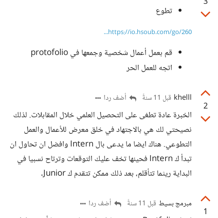
3
تطوع
https://io.hsoub.com/go/260...
قم بعمل أعمال شخصية وجمعها في protofolio
اتجه للعمل الحر
khelll
أضف ردا
قبل 11 سنةً
2
الخبرة عادة تطغى على التحصيل العلمي خلال المقابلات. لذلك
نصيحتي لك هي بالاجتهاد في خلق معرض للأعمال والعمل
التطوعي. هناك ايضا ما يدعى بال Intern وافضل ان تحاول ان
تبدأ ك Intern فحينها تخف عليك التوقعات وترتاح نسبيا في
البداية ريثما تتأقلم، بعد ذلك ممكن تتقدم ك Junior.
مبرمج بسيط
أضف ردا
قبل 11 سنةً
1