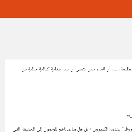
مة؛ غير أن المرء حين يتمنى أن يبدأ ببدايةٍ كماليةٍ خاليةٍ من
ا؟
معروفٌ" يقدمه الكثيرون » بل هل ساعدناهم للوصول إلى الحقيقة التي