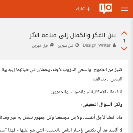
شارك
بين الفكر والكمال إلى صناعة الأثر
1
Design_Writer
قبل شهرين
قبل شهرين
كثيرٌ من الطموح، والسعيُ الدؤوب لأجله، يحملان في طياتهما إيجابية عظي
النقص... يتوقف!
إننا نملك الإمكانيات، والصوت، والجمهور.
ولكن السؤال الحقيقي:
ماذا فعلنا لأجل أنفسنا، ولأجل مجتمعنا وكل جمهور نتصل به عبر وسائلن
لا أقصد هنا أن نكتفي بإخبار الناس بالحقيقة التي هم عليها « فهذا "