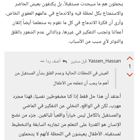
يحملون هم ما سيحدث مستقبلاً، بل يكتفون بعيش الحاضر
والاستمتاع بكل لحظة فيه والاندماج في عالمهم العفوي الخاص،
وأرى أن فكرة الاندماج في كل ما نقوم به ستعلمنا أيضاً إتقان
أعمالنا وتجنب التفكير في غيرها، وبالتالي عدم الشعور بالقلق
والتوتر لأي سبب من الأسباب.
Yassen_Hassan
أضف ردا
قبل سنتين
1
العيش في اللحظات الحالية وعدم القلق بشأن المستقبل من
أهم ما يجب أن نتعلمه من الأطفال
أعتقد أن هذا حل فقط إذا كنا مضغوطين نفسيًا، فهذا مجرد
مهرب، لكن في الواقع، التخلي عن التفكير في الماضي
والمستقبل بالكامل ليس خياراً واقعياً للبالغين. جزء من نضج
الإنسان هو القدرة على التعلم من تجاربه السابقة والتخطيط
لمستقبله. الأطفال يعيشون في اللحظة لأنهم لا يتحملون