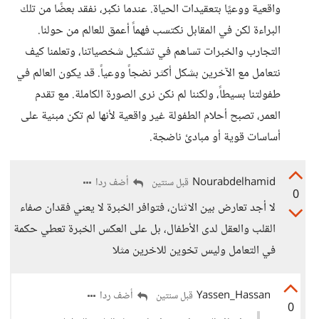
واقعية ووعيًا بتعقيدات الحياة. عندما نكبر، نفقد بعضًا من تلك
البراءة لكن في المقابل نكتسب فهماً أعمق للعالم من حولنا.
التجارب والخبرات تساهم في تشكيل شخصياتنا، وتعلمنا كيف
نتعامل مع الآخرين بشكل أكثر نضجاً ووعياً. قد يكون العالم في
طفولتنا بسيطاً، ولكننا لم نكن نرى الصورة الكاملة. مع تقدم
العمر، تصبح أحلام الطفولة غير واقعية لأنها لم تكن مبنية على
أساسات قوية أو مبادئ ناضجة.
Nourabdelhamid
أضف ردا
قبل سنتين
0
لا أجد تعارض بين الاثنان، فتوافر الخبرة لا يعني فقدان صفاء
القلب والعقل لدى الأطفال، بل على العكس الخبرة تعطي حكمة
في التعامل وليس تخوين للاخرين مثلا
Yassen_Hassan
أضف ردا
قبل سنتين
0