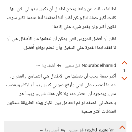
لطالما تسالت عن ولعنا ونحن اطفال أن نكبر، تبدو لي الأن انها
كانت أكبر حماقاتنا! ولكن أظن أننا أعتقدنا أننا عندما نكبر سوف
نكون أكبر ولن يقدر شيء علي إلامنا!
اظن أن أفضل الدروس التي يمكن أن نتعلمها من الأطفال هي أن
لا نفقد ابدا القدرة علي التخيل وأن نحلم بواقع أفضل.
Nourabdelhamid
أضف ردا
قبل سنتين
1
أكثر صفة يجب أن نتعلمها من الأطفال هي التسامح والغفران،
عندما أغضب على ابني وأرفع صوتي كثيرا، يبدأ بالبكاء ويغضب
مني، وبمجرد أن اعتذر منه ولا كأن هناك شيء، ويبدأ هو
باحتضاني. اعتقد لو تم التعامل بين الكبار بهذه الطريقة ستكون
العلاقات أكثر صحية
raghd_agaafar
أضف ردا
قبل سنتين