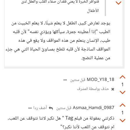
فتوافر الخبرة لا يعني فقدان صفاء القلب والعقل لدى
الأطفال
يوجد تعارض كبير، الطفل لا يعلم شيئًا، لا يعلم الخبيث من
الطيب "إذا أعطيته جمرة، سيأكلها ويؤذي نفسه" لأن قلبه
طيب، الإنسان يتعلم من هذه المواقف ولا يقع في هذه
المواقف الساذجة لأن قلبه تلطخ بمساوئ الحياة التي هي جزء
من عملية النضج.
18_MOD_Y18
قبل سنتين
1
حذف بواسطة المشرف
Asmaa_Hamdi_0987
أضف ردا
قبل سنتين
1
ذكرتني بمقولة من فيلم Tag " هل نكبر لاننا نتوقف عن اللعب،
ام نتوقف عن اللعب لأننا نكبر؟"