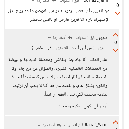
Houria2Djemil
أضف ردا
قبل 4 سنوات
0
من الغريب أن بعض الردود لا ترتقي للموضوع المطروح بدل
الإستهزاء باراء الاخرين عارض او ناقش بتحضر
مجهول
أضف ردا
قبل 4 سنوات
0
استهزاء! من أين أتيتِ بالاستهزاء في نقاشي؟
على العكس أنا جاد جدًا بنقاشي ومعضلة الدجاجة والبيضة
من المعضلات الفلسفية الكبيرة، والسؤال عن من جاء أولاً
البيضة أم الدجاج أثار أيضا تساؤلات عن كيفية بدأ الحياة
والكون بشكل عام، والقصد من هنا أننا لا يجب أن نرتبط
بنقطة محددة لكي نبدأ، المهم أن نبدأ.
أرجو أن تكون الفكرة وضحت
Rahaf_Saad
أضف ردا
قبل 4 سنوات