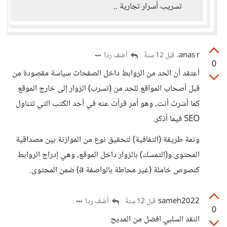
تسريب أسرار تجارية ..
anas r.
أضف ردا
قبل 12 سنةً
0
أعتقد أن الحد من الروابط داخل الصفحات سياسة مقصودة من
قبل أصحاب المواقع للحد من (تسرب) الزوار إلى خارج الموقع
كما أشرت أنت، وهو أمر قرأت عنه في أحد الكتب التي تتناول
SEO فيما أذكر.
وثمة طريقة (التفافية) لتحقيق نوع من الموازنة بين مصداقية
المحتوى و(التمسك) بالزوار داخل الموقع، وهي إدراج الروابط
كنصوص خاملة (غير محاطة بالواصفة a) ضمن المحتوى.
sameh2022
أضف ردا
قبل 12 سنةً
0
النقد السلبي افضل من المديح