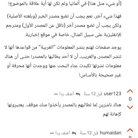
(أو شيء مثل هذا) في ألمانيا ولم تكن لها أية علاقة بالموضوع!
فهذا شيء آخر، نعم يجب أن تضع مصدر الخبر (وبلغته الأصلية)
ولكن يجب أن تضع مصدر آخر (ناقل عن المصدر الأول) ومترجم
للإنڨليزية على سبيل المثال، خاصة في موقع إخبارية.
يوجد صفحات تهتم بنشر المعلومات "الغربية" من قواعدها أنها لا
تنشر المصدر، والغريب، أن لا أحد يطالبها بالمصدر! حتـى أن هناك
معلومات نشرتها تكبدت عناء البحث عنها ووجدت أنها محرفة أو
غير صحيحة بالأسـاس!
user123
أضف ردا
قبل 12 سنةً
0
هناك ناشرين لما تطالبهم بالمصدر يأخذوا منك موقف. يعتبرونها
كإهانة لهم
humaidan
أضف ردا
قبل 12 سنةً