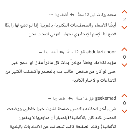
محمد بركات
أضف ردا
قبل 12 سنةً
2
أيضًا الأسماء والمصطلحات المكتوبة بالعربية إذا لم تضع لها رابطًا
فضع لنا الإسم الإنجليزي بجوار العربي لنبحث نحن
abdulaziz noor
أضف ردا
قبل 12 سنةً
0
مؤيد لكلامك وفعلاً مؤخراً بدات كل ماقرأ مقال او اسمع خبر
حتى لو كان من شخص اطالب منه بالمصدر واكتشفت الكثير من
الاشاعات والاخبار الكاذبة
geekemad
أضف ردا
قبل 12 سنةً
0
شيء آخر لاحظته بالأمس، صفحة نشرت خبرا خاطئ، ووضعت
المصدر لكنه كان بالألمانية! (باعتبار أن متابعيها لا يتقنون
الألمانية) وتلك الصفحة كانت تتحدثت عن الانتخابات بالبلدية