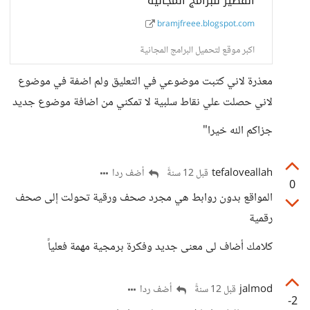
القصير للبرامج المجانية
bramjfreee.blogspot.com
اكبر موقع لتحميل البرامج المجانية
معذرة لاني كتبت موضوعي في التعليق ولم اضفة في موضوع
لاني حصلت علي نقاط سلبية لا تمكني من اضافة موضوع جديد
جزاكم الله خيرا"
tefaloveallah
أضف ردا
قبل 12 سنةً
0
المواقع بدون روابط هي مجرد صحف ورقية تحولت إلى صحف
رقمية
كلامك أضاف لى معنى جديد وفكرة برمجية مهمة فعلياً
jalmod
أضف ردا
قبل 12 سنةً
-2