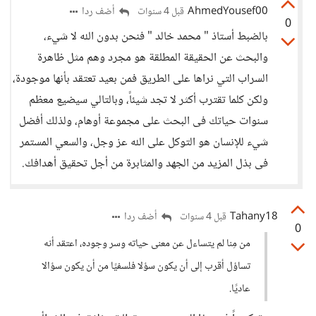
AhmedYousef00
أضف ردا
قبل 4 سنوات
0
بالضبط أستاذ " محمد خالد " فنحن بدون الله لا شيء،
والبحث عن الحقيقة المطلقة هو مجرد وهم مثل ظاهرة
السراب التي نراها على الطريق فمن بعيد تعتقد بأنها موجودة،
ولكن كلما تقترب أكثر لا تجد شيئاً، وبالتالي سيضيع معظم
سنوات حياتك فى البحث على مجموعة أوهام، ولذلك أفضل
شيء للإنسان هو التوكل على الله عز وجل، والسعي المستمر
فى بذل المزيد من الجهد والمثابرة من أجل تحقيق أهدافك.
Tahany18
أضف ردا
قبل 4 سنوات
0
من مِنا لم يتساءل عن معنى حياته وسر وجوده، اعتقد أنه
تساؤل أقرب إلى أن يكون سؤلا فلسفيًا من أن يكون سؤالا
عاديًا.