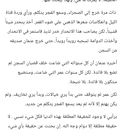
الحقيقة. لا يعرف ما هي، ولهذا يبحث عنها.
ذات مرة خرج إلي الصحراء، وسمع الفجر يتكلم، ورأي وردة فتاة
الليل وانعكاسات شعرها الذهبي علي ضوء القمر. أخذ ينحدر شيئاً
فشيئاً، لكن يصاحب هذا الانحدار خدر لذيذ فاستمر في الانحدار.
وأخذت الدوامة تسحبه رويداً رويداً..حتي خرج عثمان صديقه
من السجن.
أخبره عثمان أن كل سنواته التي ضاعت خلف قضبان السجن لم
تضع بلا فائدة. لكن كل سنوات عمر التي ضاعت، وستضيع
ستكون بلا فائدة. بلا نتيجة.
لكن عمر لم يتوقف حتي بدأ يري خيالات، وبدأ يري تخاريف. ولم
يكن يهتم إلا لأنه لم يعد يسمع الفجر يتكلم من جديد.
برأيي لا وجود للحقيقة المطلقة بهذه الدنيا فكل شيء نسبي . لا
حقيقة مطلقة إلا دوام وجه الله. إن بحثت عن حقيقة بأي شيء