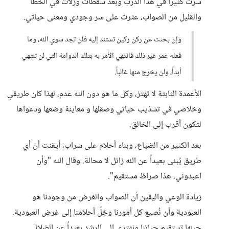
سرت كثيراً في هذا الدرب وبعد سقطات وزلات في الخطأ
والقليل من الصواب، عثرت على سر وجودي ومعنى حياتي.
وإن بحثت عن ركن ركين تستند إليه فلن تجد سوي الله، وما
فعله عمر غير ذلك فانتهي الأمر به بتلك الدوامة التي لن تنتهي
أبداً، ولن يخرج منها غالباً.
الأعمدة الثابتة لا تهتز، وكل ما هو دون الله عدم، لهذا كان طريقي
وخلاصي في تشذيب حياتي وصقلها و معاينة وضعها ودعواها
لتكون أقرب إلى الخالق.
بعد الكثير من الضياع، وبناء أحلام على سراب، أيقنت أن أي
طريق يُبنى بعيداً عن الله زائل لا محالة. وقال الله "وأن
اعبدوني، هذا صراطٌ مستقيم".
زيادة الوعي واليقين أن الصواب والغرض من وجودنا هو
العبودية وأن نُصيع كل أمورنا وجُلّ أحلامنا إلى غرض العبودية.
حينها تستقيم حياتنا ونهتدي إلى الرشد بعيداً عن الضلال