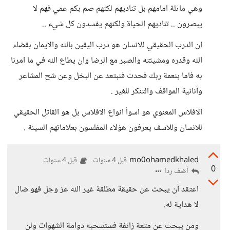
وهي ماثلة امامهم بل تناديهم لكنهم صم بكم عمي فهم لا
يبصرون .. تناديهم الحياة ولكنهم يفسدون كل شيء ..
ان الدرب الحقيقي للانسان هو درب اليقين بالله والايمان بقضاء
الله وقدره ومشيئته والصبر مع الرضا وان يطاع الله في ما امرنا
به فاما بنعمة ربك فحدث فنبتعد عن البخل وعن شح المشاعر
وأنانية المواقف والتنكر للغير .
الافلاس المعنوي هو اسوأ انواع الافلاس بل هو القاتل الحقيقي
للانسان وللاسف يعرفون هؤلاء المفلسون بعلاماتهم السيئة .
mo0ohamedkhaled
قبل 4 سنوات
قبل 4 سنوات
0
أضف ردا
اعتقد أن يبحث عن حقيقة مطلقة غير الله عز وجل فهو ضال
لا هداية له.
ومن يبحث عن متعة زائفة فستسحبه دوامة الشهوات ولن