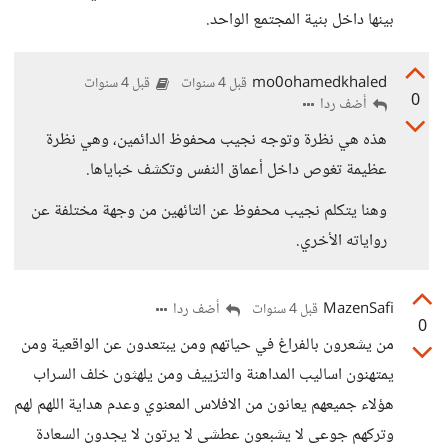
بينها داخل بنية المجتمع الواحد.
mo0ohamedkhaled
قبل 4 سنوات
قبل 4 سنوات
0
أضف ردا
هذه هي نظرة وتوجه نجيب محفوظ الدائمين، وهي نظرة
عظيمة تغوص داخل أعماق النفس وتكشف خباياها.
وهنا يتكلم نجيب محفوظ عن التائهين من وجهة مختلفة عن
رواياته الأخري.
MazenSafi
أضف ردا
قبل 4 سنوات
0
من يشعرون بالفراغ في حياتهم ومن يبتعدون عن الواقعية ومن
يمتهنون اساليب المداهنة والتزييف ومن يلهثون خلف السراب
هؤلاء جميعهم يعانون من الافلاس المعنوي وعدم هداية اللهم لهم
وتركهم جوعى لا يشبعون عطشى لا يرتون لا يجدون السعادة