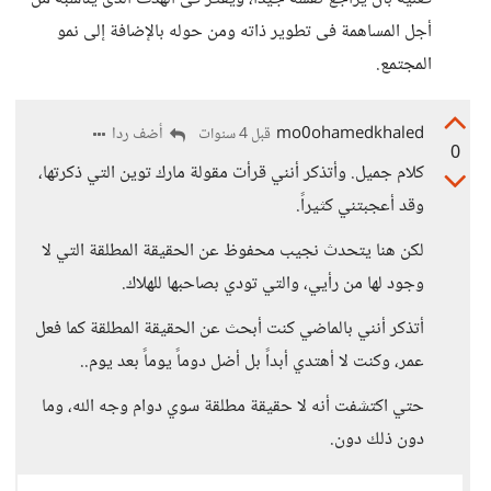
أجل المساهمة فى تطوير ذاته ومن حوله بالإضافة إلى نمو
المجتمع.
mo0ohamedkhaled
أضف ردا
قبل 4 سنوات
0
كلام جميل. وأتذكر أنني قرأت مقولة مارك توين التي ذكرتها،
وقد أعجبتني كثيراً.
لكن هنا يتحدث نجيب محفوظ عن الحقيقة المطلقة التي لا
وجود لها من رأيي، والتي تودي بصاحبها للهلاك.
أتذكر أنني بالماضي كنت أبحث عن الحقيقة المطلقة كما فعل
عمر، وكنت لا أهتدي أبداً بل أضل دوماً يوماً بعد يوم..
حتي اكتشفت أنه لا حقيقة مطلقة سوي دوام وجه الله، وما
دون ذلك دون.