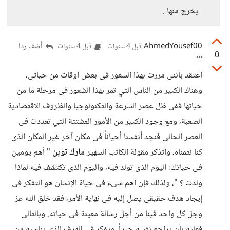
يخرج منها .
AhmedYousef00
أضف ردا
قبل 4 سنوات
قبل 4 سنوات
0
أعتقد بأننى مررت بهذا الشعور فى بعض أوقات من حياتى،
وهناك الكثير من الناس التي تمر بهذا الشعور فى مرحلة ما من
حياتها ففى ظل عصر السرعة والتكنولوجيا والظروف الاقتصادية
الصعبة، ومع وجود الكثير من الأمور المشتتة التي تعددت فى
العصر الحالى فنجد أنفسنا أحياناً فى مكان آخر غير المكان الذى
كنا نتمناه، وأتذكر مقولة الكاتب الشهير
مارك توين
" أهم يومين
فى حياتك: اليوم الذى تولد فيه، واليوم الذى تكتشف فيه لماذا
ولدت ؟ "، ولذلك فإن أهم شىء فى حياة الإنسان هو التفكر فى
إيجاد هدف حقيقى يصل إليه فى نهاية الأمر، فقد خلق الله عز
وجل كل واحد فينا من أجل رسالة معينة فى حياته، وبالتالى
فعليه بأن يراجع نفسه جيداً، ويفكر فى الهدف الذى يناسبه من