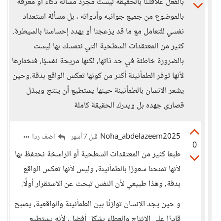
بالفعل علاقتنا بالحقيقة ليست مجرد مسألة ذكاء أو معرفة
بالموضوع من جميع جوانبه وأدواته ، بل مسألة استعداد
نفسي للتعامل مع ما قد يزعجنا أو يهدد إحساسنا بالسيطرة.
كثير من المعتقدات السطحية التي نتمسك بها ليست
بالضرورة خاطئة في حد ذاتها، لكنها مريحة نفسيًا، فنختارها
لأنها توفر الطمأنينة أكثر من كونها تعكس الواقع بدقة.وحين
يشعر الانسان بالطمأنينة حينها يستطيع أن ينتج ويبذل
قصارى جهده بل ويدرك الحقيقة كاملة
Noha_abdelazeem2025
أضف ردا
قبل 7 أشهر
0
طبعا كثير من المعتقدات السطحية أو الراسخة نحتفظ بها
لأنها تمنحنا شعورًا بالطمأنينة، وليس لأنها تعكس الواقع
بدقة، وهذا طبيعي لأن النفس تبحث عن الاستقرار أولًا.
و حين يجد الإنسان توازنًا بين الطمأنينة والواقعية، يصبح
قادرًا على الإنتاج والعطاء بشكل أفضل، لأنه يستطيع