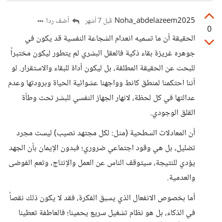
Noha_abdelazeem2025
أضف ردا
قبل 7 أشهر
0
الحقيقة أن ما تسميه انعدام الشجاعة النفسية قد يكون في
جوهره غريزة بقاء ذكية فالعقل البشري لم يتطور ليكون مختبراً
للبحث عن الحقيقة المطلقة، بل ليكون أداة للبقاء والاستقرار. لو
أننا احتكمنا لمنطق كانط وواجهنا عشوائية الحياة وبرودتها وعدم
عدالتها في كل لحظة، لانهار الجهاز النفسي للبشر تحت وطأة
القلق الوجودي.
أن المعادلات السطحية (مثل: لكل مجتهد نصيب) ليست مجرد
تضليل، بل هي وقود اجتماعي ضروري؛ فبدون الإيمان بأن الجهد
يؤدي للنتيجة، سيتوقف الناس عن العمل والإنتاج، وتعم الفوضى
والعدمية.
​أما بخصوص الانفعال الذي يسبق الفكرة، فقد لا يكون ذلك نقصاً
في الذكاء، بل هو نظام تشغيل سريع يحمينا؛ فالعاطفة تعطينا