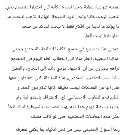
نمنحه شرعية عقلية لاحقا لنبرره وكأنه كان اختيارا منطقيا، نحن
نذهب للبحث غالبا ونحن لدينا النتيجة النهائية,نذهب لنبحث عن
ما يؤكد ما لدينا من افكار فقط لا نبحث لنتاكد من صحة
معلوماتنا او خطأها.
يتجلى هذا بوضوح في جميع افكارنا الشائعة بالمجتمع وحتى
امثالنا الشعبية، انظر مثلا الى الخطاب العام اليوم في المجتمع
تراهم يعبرون عن ان الاجتهاد يؤدي دائما الى النجاح، والفشل
دائما سبب التقصير الشخصي، هذه المعادلة التي يتعاملون معها
على انها من المسلمات ليست دقيقة، لانها تنكر دور الحظ و
الظروف والتفاوت الاجتماعي الخ، الاعتراف بالعشوائية ولو
بنسبه بسيطة مؤلم جدا لانه يهدد احساسنا بالسيطرة لذلك نلجأ
لمثل هذه المعادلات السطحية حتى لو كانت مضللة
ربما السؤال الحقيقي ليس:هل نحن اذكياء بما يكفي لمعرفة