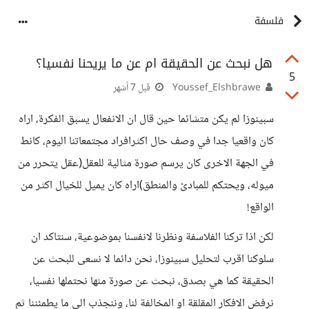
فلسفة
هل نبحث عن الحقيقة ام عن ما يريحنا نفسيا؟
5
Youssef_Elshbrawe
قبل 7 أشهر
سبينوزا لم يكن متشائما حين قال ان الانفعال يسبق الفكرة، اراه
كان واقعيا جدا في وصف حال اكثرافراد مجتمعاتنا اليوم، كانط
في الجهة الاخرى كان يرسم صورة مثالية للعقل(عقل يتحرر من
ميوله، ويحتكم للمبادئ والمنطق)اراه كان يميل للخيال اكثر من
الواقع!
لكن اذا تركنا الفلاسفة ونظرنا لانفسنا بموضوعية، سنتاكد ان
سلوكنا اقرب لتحليل سبينوزا، نحن دائما لا نسعى للبحث عن
الحقيقة كما هي بصدق، نبحث عن صورة منها نحتملها نفسيا،
نرفض الافكار المقلقة او المخالفة لنا، وننجذب الى ما يطمئننا ثم