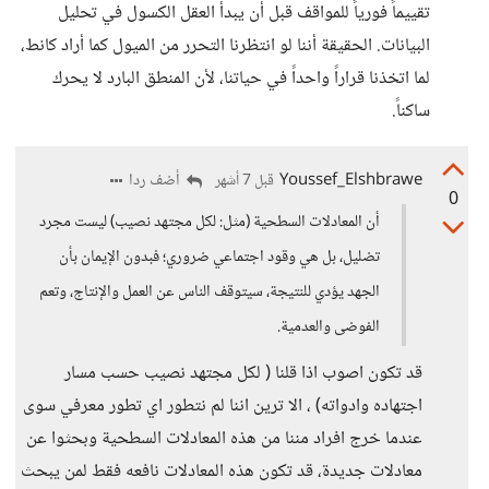
تقييماً فورياً للمواقف قبل أن يبدأ العقل الكسول في تحليل
البيانات. الحقيقة أننا لو انتظرنا التحرر من الميول كما أراد كانط،
لما اتخذنا قراراً واحداً في حياتنا، لأن المنطق البارد لا يحرك
ساكناً.
Youssef_Elshbrawe
أضف ردا
قبل 7 أشهر
0
أن المعادلات السطحية (مثل: لكل مجتهد نصيب) ليست مجرد
تضليل، بل هي وقود اجتماعي ضروري؛ فبدون الإيمان بأن
الجهد يؤدي للنتيجة، سيتوقف الناس عن العمل والإنتاج، وتعم
الفوضى والعدمية.
قد تكون اصوب اذا قلنا ( لكل مجتهد نصيب حسب مسار
اجتهاده وادواته) ، الا ترين اننا لم نتطور اي تطور معرفي سوى
عندما خرج افراد مننا من هذه المعادلات السطحية وبحثوا عن
معادلات جديدة، قد تكون هذه المعادلات نافعه فقط لمن يبحث