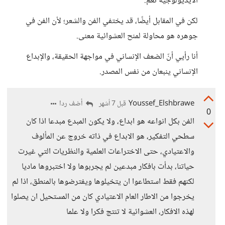
الأيديولوجية نعم.
لكن في المقابل أيضًا، قد يختفي الفن والشعر؛ لأن الفن في
جوهره هو محاولة لمنح العشوائية معنى.
أنا رأيي أنّ الضعف الإنساني في مواجهة الحقيقة، والإبداع
الإنساني ينبعان من نفس المصدر.
Youssef_Elshbrawe
أضف ردا
قبل 7 أشهر
0
الفن بكل انواعه هو ابداع، ولا يكون المبدع مبدعا اذا كان
سطحي التفكير، هو الابداع في ذاته خروج عن المألوف
والاعتيادي، حتى الاختراعات العلمية والنظريات التي غيرت
حياتنا، بدأت بافكار مبدعين لم يجربوها ولا اختبروها ماديا
لكنهم فقط استطاعوا ان يتخيلوها ويفترضوها بالمنطق، اذا لم
يخرجوا من الاطار العام الاعتيادي كان من المستحيل ان يصلوا
لهذه الافكار، العشوائية لا تنتج فكرا ولا علما