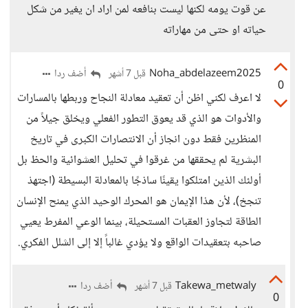
عن قوت يومه لكنها ليست بنافعه لمن اراد ان يغير من شكل
حياته او حتى من مهاراته
Noha_abdelazeem2025
أضف ردا
قبل 7 أشهر
0
لا اعرف لكني اظن أن تعقيد معادلة النجاح وربطها بالمسارات
والأدوات هو الذي قد يعوق التطور الفعلي ويخلق جيلاً من
المنظرين فقط دون انجاز أن الانتصارات الكبرى في تاريخ
البشرية لم يحققها من غرقوا في تحليل العشوائية والحظ بل
أولئك الذين امتلكوا يقينًا ساذجًا بالمعادلة البسيطة (اجتهدْ
تنجحْ)، لأن هذا الإيمان هو المحرك الوحيد الذي يمنح الإنسان
الطاقة لتجاوز العقبات المستحيلة، بينما الوعي المفرط يعيي
صاحبه بتعقيدات الواقع ولا يؤدي غالباً إلا إلى الشلل الفكري.
Takewa_metwaly
أضف ردا
قبل 7 أشهر
0