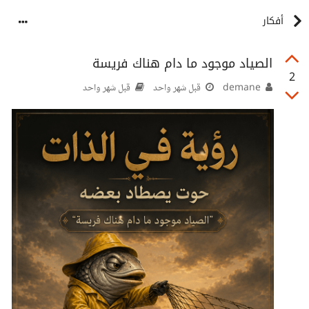
أفكار
الصياد موجود ما دام هناك فريسة
2
demane
قبل شهر واحد
قبل شهر واحد