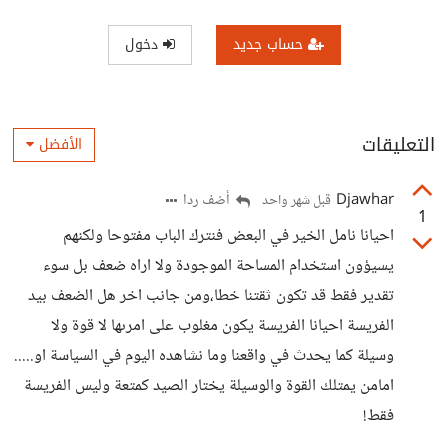
حساب جديد
دخول
التعليقات
الأفضل
Djawhar
أضف ردا
قبل شهر واحد
1
احيانا نامل الخير في البعض فنترك الباب مفتوحا ولكنهم
يسيؤون استخدام المساحة الموجودة ولا اراه ضعف بل سوء
تقدير فقط قد تكون ثقتنا خطا،ومن جانب اخر هل الضعف بيد
الفريسة احيانا الفريسة يكون مغلوب على امرىها لا قوة ولا
وسيلة كما يحدث في واقعنا وما نشاهده اليوم في السياسة او.....
امامن يمتلك القوة والوسيلة يختار الصيد كمتعة وليس الفريسة
فقط!