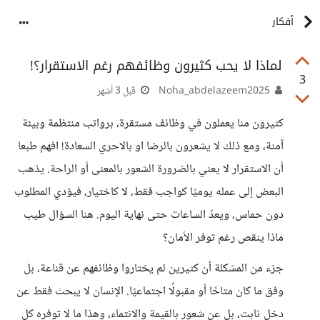
أفكار
لماذا لا يحب كثيرون وظائفهم رغم الاستقرار؟!
3
Noha_abdelazeem2025
قبل 3 أشهر
كثيرون منا يعملون في وظائف مستقرة، برواتب منتظمة وبيئة
آمنة، ومع ذلك لا يشعرون بالرضا او بالاحري السعادة! افهم طبعا
أن الاستقرار لا يعني بالضرورة الشعور بالمعنى أو الراحة. يذهب
البعض إلى عمله يوميًا كواجب فقط، لا كاختيار، فيؤدي المطلوب
دون حماس، ويعدّ الساعات حتى نهاية اليوم. هنا السؤال طيب
ماذا ينقص رغم توفر الأمان؟
جزء من المشكلة أن كثيرين لم يختاروا وظائفهم عن قناعة، بل
وفق ما كان متاحًا أو مقبولًا اجتماعيًا. الإنسان لا يبحث فقط عن
دخل ثابت، بل عن شعور بالقيمة والانتماء، وهذا ما لا توفره كل