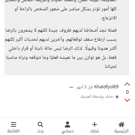
المحيطة. فبيئة العمل، وضغط الحياة، وطريقة التعامل والتقدير
كلها أمور تؤثر بشكل مباشر على شعور الشخص بالراحة أو
الانزعاج.
فمثلا نجد أشخاصًا لديهم ظروف جيدة لكنهم لا يشعرون بالرضا
بسبب ارتفاع سقف توقعاتهم، وآخرين لديهم تحديات أكبر لكنهم
أكثر هدوءًا وقبولًا. لذلك الرضا ليس حالة ثابتة أو قرار داخلي
فقط، بل هو توازن بين ما نعيشه فعليًا وما نتوقعه ونراه مناسبًا
لحياتنا.
Khaldfysl89
قبل 3 أشهر
0
حذف بواسطة المشرف
الرئيسية
شارك
حسابي
بحث
القائمة