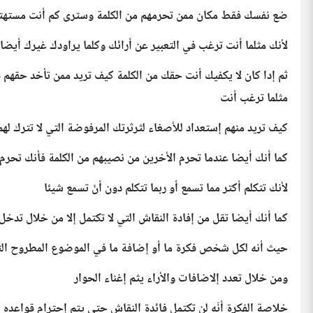
ضع نفسك فقط مکان ممن تحرمهم من الکلمة وستری کم أنت مستهتر 
لأنك مثلما أنت ترغب في التعبیر عن أرائك وكلما يراودك غیرك أیض
ثم إدا کان لا یکفیك أنت حقك من الکلمة کیف ترید ممن تأخد حقهم فیه
مثلما ترغب أنت
کیف ترید منهم إستعداد للأصغاء لثرثرتك المرفوضة التي لا تترك ل
كما أنك أيضا عندما تحرم الأخرین من نصیبهم من الکلمة فأنك تحرم
لأنك تتکلم أکتر مما تسمع أو ربما تتکلم دون أنّ تسمع شیئا
کما أنك أیضا تقل من إفادة النقاش التي لا تکتمل إلا من خلال تدخل
حیث أنه لکل شخص فکرة ما أو إضافة ما في الموضوع المطروح التي ق
ومن خلال تعدد إلاضافات والأراء یثم إغناء الحوار
خلاصة الفکرة أنّه لن تکتمل فائدة النقاش حتی یتم إحترام قواعده