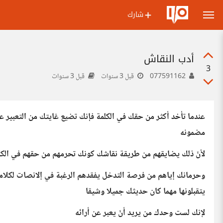
شارك
أدب النقاش
3
077591162
قبل 3 سنوات
قبل 3 سنوات
عندما تأخد أكثر من حقك في الکلمة فإنك تضیع غایتك من التعبیر ع
مضمونه
لأنّ ذلك یضایقهم من طریقة نقاشك كونك تحرمهم من حقهم في الکل
وحرمانك إیاهم من فرصة التدخل یفقدهم الرغبة في إلانصات لکلامك
یتقبلونها مهما کان حدیثك جمیلا وشیقا
لإنك لست وحدك من یرید أنّ یعبر عن أرائه