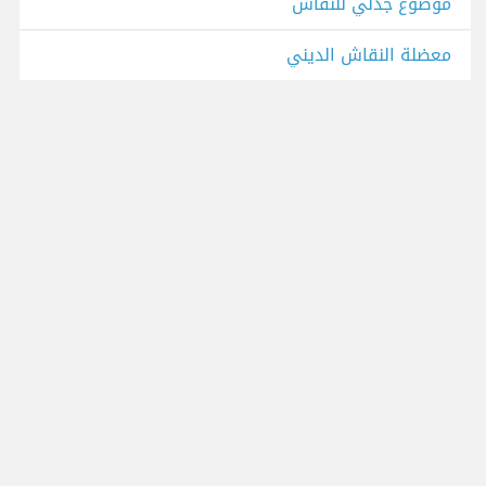
موضوع جدلي للنقاش
معضلة النقاش الديني