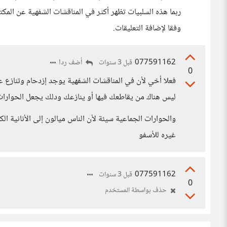
ربما هذه السلبيات تظهر أكثر في المناقشات الشفهية عن المكت
وفقا لإضافة التعليقات.
077591162
أضف ردا
قبل 3 سنوات
0
فعلا أخي لأن في المناقشات الشفهية يوجد إزدحام وتنازع عن
ليس هناك من يقاطعك فيها أو ينازعك ودلك يجعل الحوارات 
والحوارات الجماعية سيئة لأن الناس ميالون إلى الأنانية ال
غيره للأسفو
077591162
قبل 3 سنوات
0
حذف بواسطة المستخدم