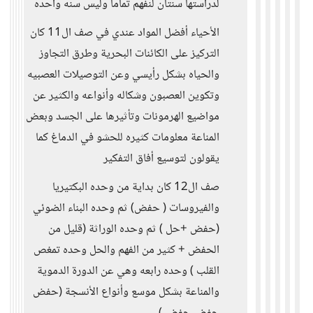
لدراستها سنتان لنفهم تماماً وليس سنه واحده
الأحياء أفضل المواد عندي في صف ال11 كان
التركيز على الكائنات البحرية وطرق التجاوز
والحياه بشكل رأيسي وعن التوصيلات العصبيه
وتكوين العصبون وشكاله وأنواعه والكثير عن
مواضيع الهرمونات وتأثيرها على الجسد وبعض
المناعة معلومات كثيره للحشو في الدماغ كما
يقولون لتوسيع أفاق التفكير
صف ال12 كان بداية من وحده البكتيريا
والفيروسات ( حفض) ثم وحده البناء الضوئي
(حفض +حل ) ثم وحده الوراثة (قليل من
الحفض + كثير من الفهم والحل وحده تمغص
القلب ) وحده رابعه وهي عن الدورة الدموية
والمناعة بشكل موسع وأنواع الأنسجة (حفض