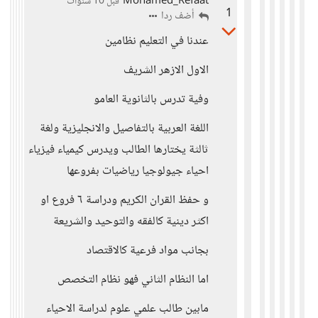
Mohamed_Refaat
قبل 10 سنوات
1
أضف ردا
عندنا في التعليم نظامين
الاول الازهر الشريف
وفية تدرس بالثانوية العامو
اللغة العربية بالتفاصيل والانجليزية ولغة
ثالثة يختارها الطالب ويدرس كيمياء فيزياء
احياء جيولوجيا رياضيات بفروعها
و حفظ القران الكريم ودراسة ٦ فروع او
اكثر دينية كالفقه والتوحيد والشريعة
بجانب مواد فرعية كالاقتصاد
اما النظام الثاني فهو نظام التخصص
مابين طالب علمي علوم لدراسة الاحياء