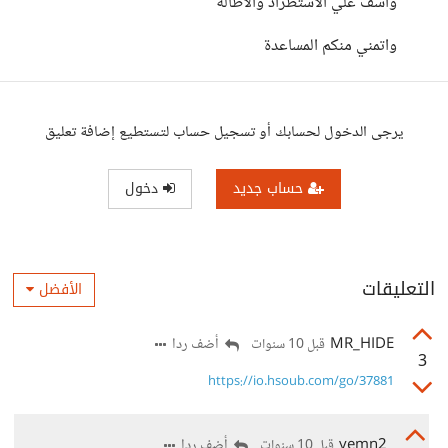
واسف علي الاستطراد والاطالة
واتمني منكم المساعدة
يرجى الدخول لحسابك أو تسجيل حساب لتستطيع إضافة تعليق
حساب جديد
دخول
التعليقات
الأفضل
MR_HIDE
أضف ردا
قبل 10 سنوات
3
https://io.hsoub.com/go/37881
yemn2
أضف ردا
قبل 10 سنوات