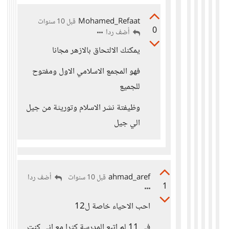
Mohamed_Refaat
قبل 10 سنوات
0
أضف ردا
يمكنك الالتحاق بالازهر مجانا
فهو المجمع الاسلامي الاول ومفتوح
للجميع
وظيفتة نشر الاسلام وتوريثة من جيل
الي جيل
ahmad_aref
أضف ردا
قبل 10 سنوات
1
احب الاحياء خاصة ل12
في 11 لم اتبع المدرسة كثرا مع اني كنت