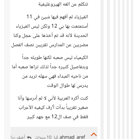
تتكلم عن الغه الهيروغليفية
الفيزياء لم أفهم فيها شيئ في 11
أستمتعت بها بي 12 ولكن ليس الفيزياء
الحديثة لأنه قد تم أخذها على عجل وكنا
مضربين عن المدارس تقريبن نصف الفصل
الكيمياء ليس صعبه لكنها طويله جداً
وبتفاصيل كثيره جداً لذلك تراها صعبه أما
من ناحيه المبداء فهي سهله تريد من
يدرس لها طوال الوقت
كنت أكره العربية لأني لا لم أدرسها وأنا
صغير تقريباً بدأت أ‘رف كيفيه الأعراب
فقط في صف ال12 مع جهد كبير
ahmad_aref
أضف ردا
قبل 10 سنوات