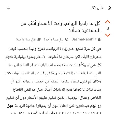
اسأل I/O
كل ما زادوا الرواتب زادت الأسعار أكثر، من
3
المستفيد فعلًا؟
BasmaNabil17
قبل سنة واحدة
قبل سنة واحدة
في كل مرة نسمع خبر زيادة الرواتب، نفرح ونبدأ نحسب كيف
سنرتاح قليلًا، لكن سرعان ما تُفاجئنا الأسعار بقفزة بهلوانية تلتهم
كل شيء، وكأنها كانت مختبئة خلف الباب تنتظر النداء! الزيادة
التي انتظرناها كثيرًا تتبخر سريعًا في فواتير البقالة والمواصلات،
وكأنها لم تكن، فنعود لنقطة الصفر من جديد. والمؤلم أكثر أن
هناك فئات لا تصلها هذه الزيادات أصلًا، مثل موظفي القطاع
الخاص وعمال اليومية، الذين تتغير عليهم الأسعار دون أن تتغير
رواتبهم فيدفعون ثمن الغلاء دون أن يذوقوا حلاوة الزيادة.
فهل