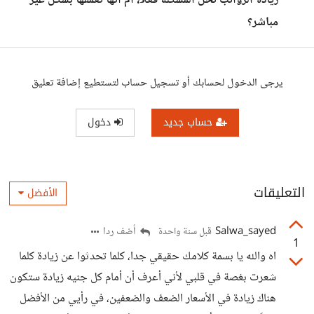
زيادة الرواتب تحل المشكلة فعلًا، أم أنها تُعمقها بشكل غير
مباشر؟
يرجى الدخول لحسابك أو تسجيل حساب لتستطيع إضافة تعليق
حساب جديد
دخول
التعليقات
الأفضل
Salwa_sayed
أضف ردا
قبل سنة واحدة
1
اه والله يا بسمة كلامك حقيقي جدا، كلما تحدثوا عن زيادة كلما
شعرت بغصة في قلبي لأني أعرف أن أمام كل جنيه زيادة ستكون
هناك زيادة في الأسعار الضعف والضعفين، في رأيي من الأفضل