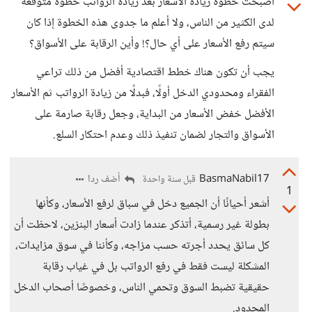
أصبحت خطوة زيادة الأسعار بعد زيادة الرواتب خطوة متوقعة
لدى الكثير من الناس، ولا أعلم ما جدوى هذه الخطوة إذا كان
سيتم رفع الأسعار على أي حال؟! وأين الرقابة على الأسواق؟
يجب أن تكون هناك خطط اقتصادية أفضل من ذلك تراعي
الفقراء ومحدودي الدخل أولًا، فبدلًا من زيادة الرواتب ثم الأسعار
الأفضل خفض الأسعار من البداية، وجعل رقابة صارمة على
الأسواق والتجار لضمان تنفيذ ذلك وعدم احتكار السلع.
BasmaNabil17
أضف ردا
قبل سنة واحدة
1
أشعر أحيانًا أن الجميع دخل في سباق لرفع الأسعار، وكأنها
بطولة غير رسمية، أتذكر عندما زادت أسعار البنزين، لاحظت أن
كل سائق يحدد أجرته حسب مزاجه، وكأننا في سوق مزايدات،
المشكلة ليست فقط في رفع الرواتب بل في غياب رقابة
حقيقية تضبط السوق وتحمي الناس، وخصوصًا أصحاب الدخل
المحدود.