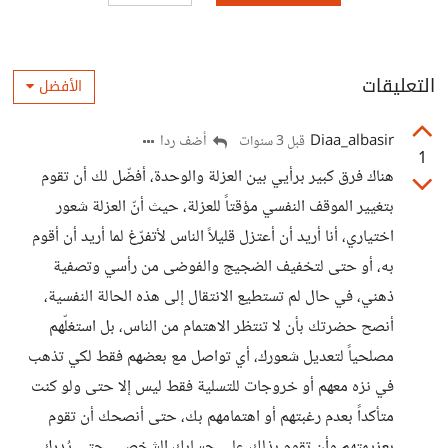
التعليقات
الأفضل
Diaa_albasir
أضف ردا
قبل 3 سنوات
1
هناك فرق كبير برأيي بين العزلة والوحدة، أفضّل لك أن تقوم
بتغيير الموقف النفسي مؤقتاً للعزلة، حيث أنّ العزلة شعور
اختياري، أنا أريد أن أعتزل قليلاً الناس لأتفرّغ لما أريد أن أقوم
به، أو حتى لتخفيف الضجيج والفوضى من رأسي وتصفية
ذهني، في حال لم تستطيع الانتقال إلى هذه الحالة النفسية،
أنصح حضرتك بأن لا تنتظر الاهتمام من الناس، بل استغلّهم
مصلحياً لتعديل شعورك، أي تواصل مع بعضهم فقط لكي تذهب
في نزه معهم أو خروجات للتسلية فقط ليس إلا حتى ولو كنت
متأكداً بعدم رغبتهم أو اهتمامهم بك، حتى أنصحك أن تقوم
بعزيمتهم وأن تقوم بذلك على حسابك الشخصي، حتى يُدرك