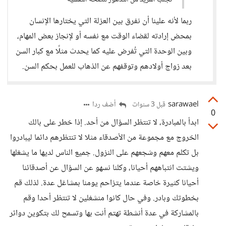
تجلب المزيد من التدهور للصحة التفسية
ربما لأنه علينا أن نفرق بين العزلة التي يختارها الإنسان
بمحض إرادته لقضاء الوقت مع نفسه أو لإنجاز بعض المهام،
وبين الوحدة التي تُفرض عليه كما يحدث مثلًا مع كبار السن
بعد زواج أولادهم وتوقفهم عن الذهاب للعمل بحكم السن.
sarawael
أضف ردا
قبل 3 سنوات
0
ابدأ بالمبادرة، لا تنتظر السؤال من أحد. إذا خطر على بالك
الخروج مع مجموعة من الأصدقاء مثلا لا تنتظرهم دائما ليبادروا
بل تكلم معهم وشجعهم على النزول. جميع الناس لديها ما يشغلها
ويشتت انتباههم أحيانا، وكلنا نسهو عن السؤال عن أصدقائنا
أحيانا كثيرة خاصة عندما يتزاحم يومنا بمشاغل عدة. لذلك قم
بخطوتك وبادر. وفي حال كانوا منشغلين لا تنتظر أحدا وقم
بالمشاركة في عدة أنشطة تهتم أنت بها وتسمح لك بتكوين دوائر