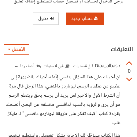
يرجى الدخول لحسابك أو تسجيل حساب لتستطيع إضافة تعليق
حساب جديد
دخول
التعليقات
الأفضل
Diaa_albasir
أضف ردا
قبل 4 سنوات
قبل 4 سنوات
0
لن أجيبك على هذا السؤال بنفسي إنّما سأحيلك بالضرورة إلى
عظيم من عظماء الرسم، ليوناردو دافنشي، هذا الرجل قال مرة
أن الشرط الأول والأخير لمن يريد أن يرسم بحقّ ويتعلّم الرسم
هو أن يرى والرؤية بالنسبة لدافنشي مختلفة عن البصر، أنصحك
بقراءة كتاب "كيف تفكر على طريقة ليوناردو دافنشي" لـ مايكل
غلب
هذا الكتاب سيؤطّر لك الإجابة بشكل تفصيلي واستطيع تلخيص