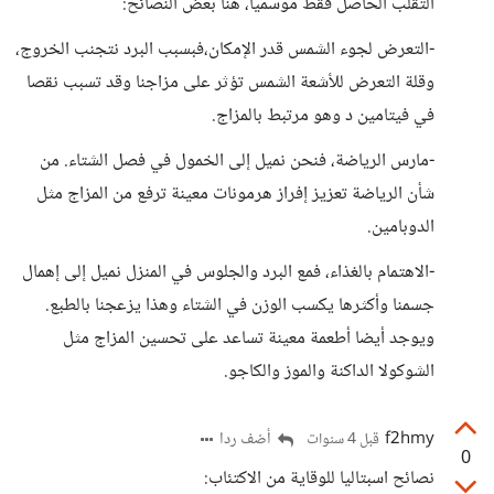
التقلب الحاصل فقط موسميا، هنا بعض النصائح:
-التعرض لجوء الشمس قدر الإمكان،فبسبب البرد نتجنب الخروج،
وقلة التعرض للأشعة الشمس تؤثر على مزاجنا وقد تسبب نقصا
في فيتامين د وهو مرتبط بالمزاج.
-مارس الرياضة، فنحن نميل إلى الخمول في فصل الشتاء. من
شأن الرياضة تعزيز إفراز هرمونات معينة ترفع من المزاج مثل
الدوبامين.
-الاهتمام بالغذاء، فمع البرد والجلوس في المنزل نميل إلى إهمال
جسمنا وأكثرها يكسب الوزن في الشتاء وهذا يزعجنا بالطبع.
ويوجد أيضا أطعمة معينة تساعد على تحسين المزاج مثل
الشوكولا الداكنة والموز والكاجو.
f2hmy
أضف ردا
قبل 4 سنوات
0
نصائح اسبتاليا للوقاية من الاكتئاب: