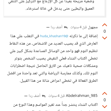
وضعية مريحة بعيدا عن كل الإزعاج مع التركيز على التنفي
العميق والبطيئ حتى يدخل في خالة استرخاء.
مجهول
أضف ردا
قبل 4 سنوات
0
إضافة إلى ما ذكرته
في التغلب علي هذا
@huda_khashan19
العارض الذي قد يصيب العديد من الاشخاص، من هذه النقاط
تنظيم النوم فهو واحد من الوسائل المساعدة بشكل كبير علي
تخطي اكتئاب الشتاء فعلي النقيض يصيب الشخص بتوتر
ومشكلات صحية ناهيك عن الارق الحاصل نتيجة اضطرابات
النوم تلك، وكذلك ممارسة الرياضة والتي تعد واحدة من افضل
الطرق الفعالة في تخطي اعراض شاتة من هذا القبيل.
Abdelrahman_985
أضف ردا
قبل 4 سنوات
0
اكتئاب الشتاء ينتشر جداً عند تغير المواسم وهذا النوع من