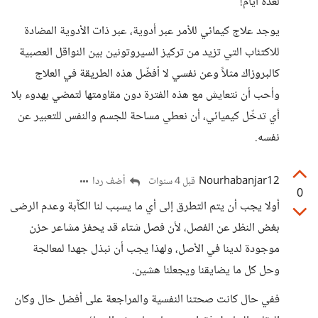
لعدة أيام!
يوجد علاج كيمائي للأمر عبر أدوية، عبر ذات الأدوية المضادة
للاكتئاب التي تزيد من تركيز السيروتونين بين النواقل العصبية
كالبروزاك مثلاً وعن نفسي لا أفضّل هذه الطريقة في العلاج
وأحب أن نتعايش مع هذه الفترة دون مقاومتها لتمضي بهدوء بلا
أي تدخّل كيميائي، أن نعطي مساحة للجسم والنفس للتعبير عن
نفسه.
Nourhabanjar12
أضف ردا
قبل 4 سنوات
0
أولا يجب أن يتم التطرق إلى أي ما يسبب لنا الكآبة وعدم الرضى
بغض النظر عن الفصل، لأن فصل شتاء قد يحفز مشاعر حزن
موجودة لدينا في الأصل، ولهذا يجب أن نبذل جهدا لمعالجة
وحل كل ما يضايقنا ويجعلنا هشين.
ففي حال كانت صحتنا النفسية والمراجعة على أفضل حال وكان