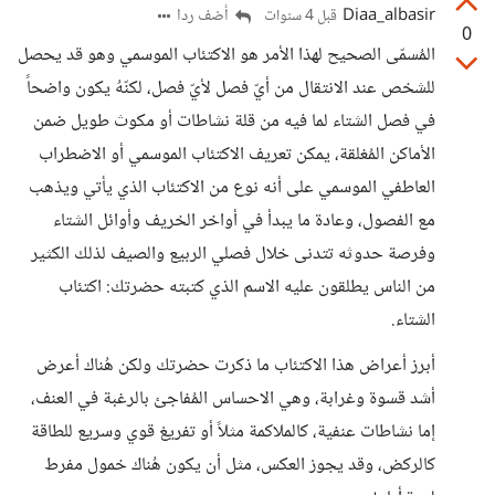
Diaa_albasir
أضف ردا
قبل 4 سنوات
0
المُسمّى الصحيح لهذا الأمر هو الاكتئاب الموسمي وهو قد يحصل
للشخص عند الانتقال من أيّ فصل لأيّ فصل، لكنّهُ يكون واضحاً
في فصل الشتاء لما فيه من قلة نشاطات أو مكوث طويل ضمن
الأماكن المُغلقة، يمكن تعريف الاكتئاب الموسمي أو الاضطراب
العاطفي الموسمي على أنه نوع من الاكتئاب الذي يأتي ويذهب
مع الفصول، وعادة ما يبدأ في أواخر الخريف وأوائل الشتاء
وفرصة حدوثه تتدنى خلال فصلي الربيع والصيف لذلك الكثير
من الناس يطلقون عليه الاسم الذي كتبته حضرتك: اكتئاب
الشتاء.
أبرز أعراض هذا الاكتئاب ما ذكرت حضرتك ولكن هُناك أعرض
أشد قسوة وغرابة، وهي الاحساس المُفاجئ بالرغبة في العنف،
إما نشاطات عنفية، كالملاكمة مثلاً أو تفريغ قوي وسريع للطاقة
كالركض، وقد يجوز العكس، مثل أن يكون هُناك خمول مفرط