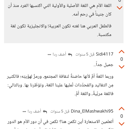
0
اللغة الأم هي اللغة الأصلية والأولية التي اكتسبها الفرد منذ أن
كان جنيناً في رحم أمه.
فالطفل العربي هنا لغته تكون العربية! والانجليزية تكون لغة
مكتسبة.
Sidi4117
أضف ردا
قبل 5 سنوات
0
جميل جداً..
وربما اللغةُ أمٌّ لأنها حاضنةٌ لثقافة المجتمع، ورمزٌ لهوَّيتِه؛ فالكثير
مِن التقاليد والمُحدِّدات تُمليها علينا اللغة، وتؤطِّرنا بها. وبالتالي:
فاللغة مربِّيةٌ، واللغة أمٌّ.
Dina_ElMashwakhi95
أضف ردا
قبل 5 سنوات
0
أتعلمين الاستعارة أين تكمن هنا؟ تكمن في أن دور الأم هو الدور