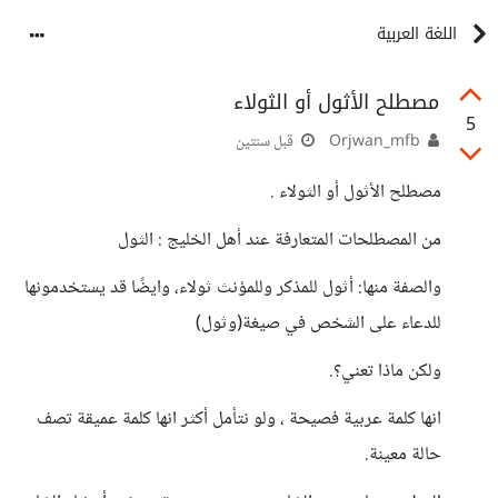
اللغة العربية
مصطلح الأثول أو الثولاء
5
Orjwan_mfb
قبل سنتين
مصطلح الأثول أو الثولاء .
من المصطلحات المتعارفة عند أهل الخليج : الثول
والصفة منها: أثول للمذكر وللمؤنث ثولاء، وايضًا قد يستخدمونها
للدعاء على الشخص في صيغة(وثول)
ولكن ماذا تعني؟.
انها كلمة عربية فصيحة ، ولو نتأمل أكثر انها كلمة عميقة تصف
حالة معينة.