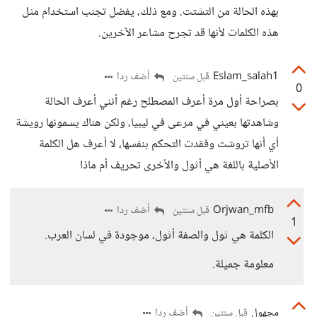
بهذه الحالة من التشتت. ومع ذلك، يفضل تجنب استخدام مثل
هذه الكلمات لأنها قد تجرح مشاعر الآخرين.
Eslam_salah1
أضف ردا
قبل سنتين
0
بصراحة أول مرة أعرف المصطلح رغم أنني أعرف الحالة
وشاهدتها بعيني في مرعى في ليبيا، ولكن هناك يسمونها رويشة
أي أنها تروشت وفقدت التحكم بنفسها، لا أعرف هل الكلمة
الأصلية باللغة هي أثول والأخرى تحريف أم ماذا
Orjwan_mfb
أضف ردا
قبل سنتين
1
الكلمة هي ثول والصفة أثول، موجودة في لسان العرب.
معلومة جميلة.
مجهول
أضف ردا
قبل سنتين