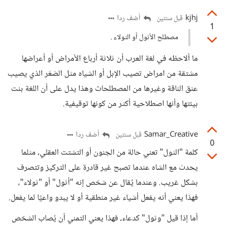
kjhj
أضف ردا
قبل سنتين
1
مصطلح الأثول أو الثولاء .
ما ألاحظه في لغة العرب أن ثلاثة أرباع الأمراض أو أعراضها
مشتقة من امراض تصيب الإبل أو الشياه مثل الصَعَر الذي يصيب
عنق الناقة وغيرها من المصطلحات وهذا يدل على أن اللغة بنت
بيئتها وأنها اصطلاحية أكثر من كونها توقيفية.
Samar_Creative
أضف ردا
قبل سنتين
0
كلمة "الثول" تعني حالة من الجنون أو التشتت العقلي، مثلما
يحدث مع الشاه عندما تصبح غير قادرة على التركيز وتتصرف
بشكل غريب. وعندما يُقال عن شخص إنه "أثول" أو "ثولاء"،
فهذا يعني أنه يفعل أشياء غير منطقية أو لا يبدو واعيًا لما يفعل.
أما إذا قيل "وثول" كدعاء، فهذا يعني التمني أن يُصاب الشخص