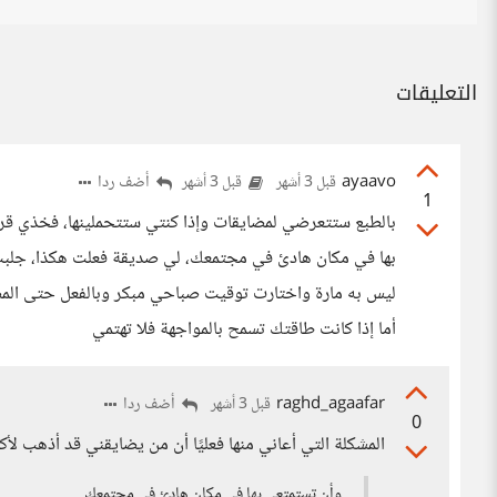
التعليقات
ayaavo
أضف ردا
قبل 3 أشهر
قبل 3 أشهر
1
بالطبع ستتعرضي لمضايقات وإذا كنتي ستتحملينها، فخذي قر
بها في مكان هادئ في مجتمعك، لي صديقة فعلت هكذا، جلبت 
ليس به مارة واختارت توقيت صباحي مبكر وبالفعل حتى المضا
أما إذا كانت طاقتك تسمح بالمواجهة فلا تهتمي
raghd_agaafar
أضف ردا
قبل 3 أشهر
0
المشكلة التي أعاني منها فعليًا أن من يضايقني قد أذهب لأك
وأن تستمتعي بها في مكان هادئ في مجتمعك