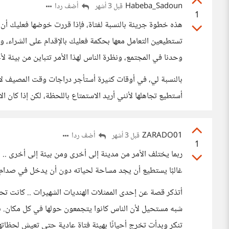
Habeba_Sadoun
أضف ردا
قبل 3 أشهر
1
هذه خطوة جريئة بالنسبة لفتاة، فإذا قررت خوضها فعليك أن 
تستطيعين التعامل معها بحكمة فعليك بالإقدام على الشراء، 
وحدنا في المجتمع، ونظرة الناس لهذا الأمر تتباين من بيئة لأ
بالنسبة لي، في أوقات كثيرة أستأجر دراجات وقت المصيف لأس
أستطيع تجاهلها لأنني أريد الاستمتاع باللحظة، لكن إذا كان ا
ZARADO01
أضف ردا
قبل 3 أشهر
1
ربما يختلف الأمر من مدينة إلى أخرى ومن بيئة إلى أخرى .. 
غالبًا يستطيع أن يجد مساحة لحياته دون أن يدخل في صدام 
أتذكر قصة عن إحدى الممثلات الهنديات الشهيرات .. كانت تح
شبه مستحيل لأن الناس كانوا يتجمعون حولها في كل مكان. بدل
تنكر وبدأت تخرج أحيانًا بهيئة فتاة عادية حتى تعيش لحظاتها