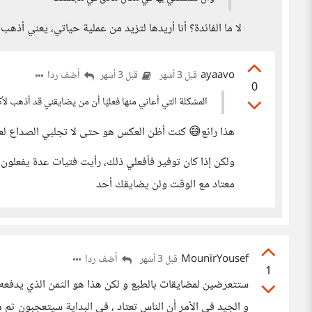
لا ما الفائدة؟ أنا أريدها لتزيد من عملية حياتي، يعني أذهب
ayaavo
أضف ردا
قبل 3 أشهر
قبل 3 أشهر
0
المشكلة التي أعاني منها فعليًا أن من يضايقني قد أذهب لأ
هذا رائع😅 كنت أظن العكس هو حتى لا تجلبي الصداع لع
ولكن إذا كان توفير فأفعلي ذلك، رأيت فتيات عدة يفعلو
معتاد مع الوقت ولن يضايقك أحد
MounirYousef
أضف ردا
قبل 3 أشهر
1
ستتعرضين لمضايقات بالطبع و لكن هذا هو الثمن الذي يدفعه 
و الجيد في الأمر أن الناس تعتاد ، في البداية سيتعجبون ثم مع