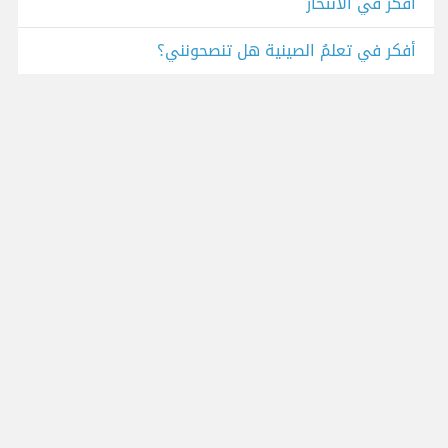
افكر في الانتحار
أفكر في تعلمُ الصينية هل تنصحونني؟