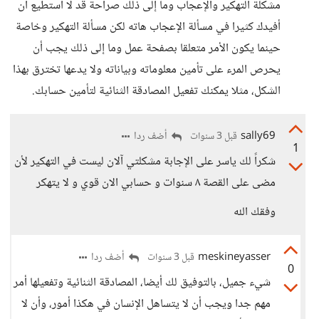
مشكلة التهكير والإعجاب وما إلى ذلك صراحة قد لا أستطيع أن
أفيدك كثيرا في مسألة الإعجاب هاته لكن مسألة التهكير وخاصة
حينما يكون الأمر متعلقا بصفحة عمل وما إلى ذلك يجب أن
يحرص المرء على تأمين معلوماته وبياناته ولا يدعها تخترق بهذا
الشكل، مثلا يمكنك تفعيل المصادقة الثنائية لتأمين حسابك.
sally69
أضف ردا
قبل 3 سنوات
1
شكراً لك ياسر على الإجابة مشكلتي آلان ليست في التهكير لأن
مضى على القصة ٨ سنوات و حسابي الان قوي و لا يتهكر
وفقك الله
meskineyasser
أضف ردا
قبل 3 سنوات
0
شيء جميل، بالتوفيق لك أيضا، المصادقة الثنائية وتفعيلها أمر
مهم جدا ويجب أن لا يتساهل الإنسان في هكذا أمور، وأن لا