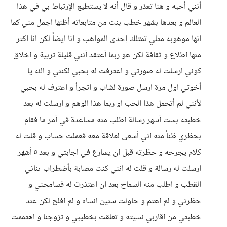
أنني أحبه و هنا تعذر و قال أنه لا يستطيع الإرتباط بي في هذا
العالم و بعدها بشهر خطب بنت من متابعاته أظنها اجمل مني كما
انها موهوبه مثلي تمتلك إحدى المواهب و انا ايضاً لكن انا اكثر
منها اطلاع و ثقافة لكن هو ربما أعتقد أنني قليلة تربية و اخلاق
كوني ارسلت له صورتي و اعترفت له بحبي لكنني و الله يا
أخوتي اول مرة ارسل صورة لشاب و اتجرأ و اعترف له بحبي
لأنني لم أتحمل هذا الحب او ربما هذا الوهم و ارسلت له بعد
خطبته بست أشهر رسالة اطلب منه مساعدة في أمر ما فقام
بحظري ظناً منه اني أسعى لعلاقة معه فعملت حساب و قلت له
كلام يجرحه و حظرته قبل ان يسارع في اجابتي و بعد ٥ أشهر
ارسلت له رسالة و قلت له انني كنت مصابة بأضطراب ثنائي
القطب و اطلب منه السماح بعد ان اعتذرت له فسامحني و
حظرني و لم اهتم و حاولت سنين انساه و لم افلح لكن عند
خطبتي من اقاربي نسيته و تعلقت بخطيبي و تزوجنا و اهتممت