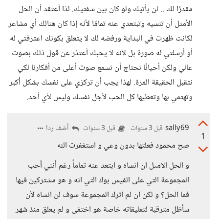
مقدرًا لك .. لن يأتيك ولو كان بين شفتيك. لذا أعتقد أن الحل
الأمثل أن تنسيه وتبتعدي عنه تمامًا لأنه إذا كان هنالك أي مشاعر
لكانت ظهرت في البداية ورفضه لك لا يتعلق بكونك اعترفتي له
أو أرسلتي له صورة بل لأنه لا يحبك أعتذر عن قول ذلك بصوت
عالي ولكن أحيانًا نحتاج أن نسمع صوت أعلى من أفكارنا لكي
نتقبل الحقيقة المرة. لهذا يجب أن تركزي على نفسك بشكل أكبر
وتهتمي بها وتعطيها كل الحب لأجل نفسك وليس لأي أحد.
sally69
أضف ردا
قبل 3 سنوات
قبل 3 سنوات
1
صح محمود فعلتها بدون وعي و استغفرت الله
و الحل الامثل ان انساه و ابتعد عنه تماماً رغم أنني أحب
المجموعة التي على الفيس بوك التي انه و هو مشتركين فيها
فما الحل؟ و لكن ان لم اترك المجموعة سوف لن انساه لأن
سأظل مترقبة لتعليقاته خاصة هو اختفى و لم يعلق منذ شهر