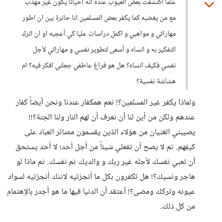
علماً اكتشفت بعض العيوب عنده انه احياناً يكون غير مهذب
مع من يغضبه كما يكفر بعض المسلمين انا حائرة بين ان اطور
مهاراتي و مواهبي و اكمل دراسات عليا كي أعجبه او ان اترك
التفكير به و انساه و أسعى لتطوير نفسي و مهاراتي لأجل
نفسي فكيف انساه؟ هل هو فراغ عاطفي جعلني افكر فيه؟ ام
هشاشة نفسية؟
ولماذا يكفر غير المسلمين؟! نعم همكفار عندنا ونحن أيضاً كفار
عندهم ولكن من أين لنا أن نعرف أن لهم النار ولنا الجنة؟!!
يصيبني الغثيان من هؤلاء الذين يقسمون مصائر العباد على
كيفهم. ثم لا يصح أن تفعلي شيئاََ من أجل أحد؛ لا أحد يستحق
أن تعبي نفسك لأجله غير ربك و والديك ثم نفسك. ثم ماذا لو
هاجر ونسيك؟! هل تكفرون بكل ما أنجزتيه لاننك أنجزتيه لسواد
عيونه وتركك ومضى؟! أعتقد أن الدنيا فيها ما هو أجدر بالإهتمام
من كل ذلك.