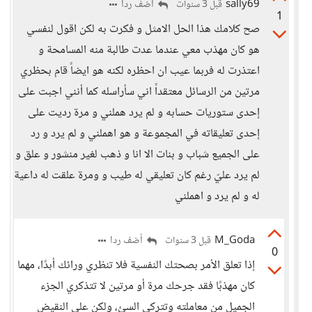
sally69
أضف ردا
قبل 3 سنوات
1
صح كلامك هذا الحل الامثل و فكرت به لكن اقول لنفسي
هو كان مهذب معي عندما عدت طالبة منه المسامحة و
اعتذرت له فربما عيب ان احظره لكنه هو ايضاً قام بحظري
مرتين من الرسائل معتقداً اني سأراسله كما أنني اجبت على
إحدى ستوريات حسابه و لم يرد هملني و مرة رديت على
إحدى تعليقاته في المجموعة و هو اهملني و لم يرد و رد
على الجميع شباب و بنات الا انا و ذهب لغير منشور و علق و
لم يرد عليّ رغم كان تعليقي له طيب و ومرة علقت له داعية
له و لم يرد و اهملني
M_Goda
أضف ردا
قبل 3 سنوات
0
إذا تعلق الأمر بصحتك النفسية فلا تنظري ورائك أبدًا، مهما
كان مهذبًا فقد جرحك مرة أو مرتين لا تتذكري الجزء
الجميل من معاملته وتتركي السئ، ولكن على النقيض