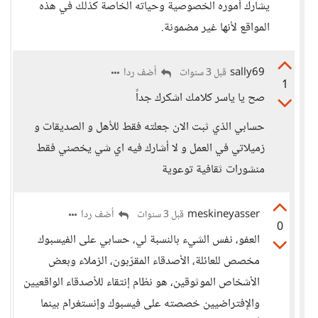
يشارك أموره الخصوصية وحياته الخاصة كذلك في هذه
المواقع لأنها غير مضمونة.
sally69
أضف ردا
قبل 3 سنوات
1
صح يا ياسر كلامك اشكرك جداً
حسابي الذي ثبت الان جعلته فقط للأهل و الصديقات و
زميلاتي في العمل و لا أشارك فيه اي شي يخصني فقط
منشورات ثقافية توعوية
meskineyasser
أضف ردا
قبل 3 سنوات
0
العفو، نفس الشيء بالنسبة لي، حسابي على الفيسبوك
مخصص للعائلة، الأصدقاء المقرّبون، الزملاء وبعض
الأشخاص الموثوقين، هو نظام إنتقاء للأصدقاء الواقعيين
والإفتراضيين خصصته على فيسبوك وإنستغرام بينما