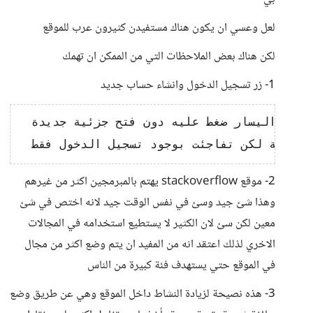
لعل وعسي ان يكون هناك مستفيدن كثيرون عرب للموقع
لكن هناك بعض الملاحظات التي من الممكن ان تهمك
1- زر تسجيل الدخول وانشاء حساب جديد
  لا اعتقد انها فكرة جيدة وضعه بهذا الشكل الافضل لو كان فقط زر من فوق علي اليسار ضغط عليه دون فتح جزئية جديدة

2- موقع stackoverflow يهتم بالمبرمجين اكثر من غيرهم
وهذا شئ جيد وسئ في نفس الوقت جيد لانه اختص في شئ
معين لكن سئ لان الكثير لا يستطيع استخدامه في المجالات
الاخري لذلك اعتقد انه من المفيد ان يتم وضع اكثر من مجال
في الموقع حتي يستهدف فئة كبيرة من الناس
3- هذه نصيحة لزيادة النشاط داخل الموقع وهي عن طريق وضع