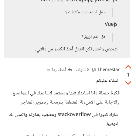
html, css, laravel(php), javascript
وهل استخدمت مكتبات ؟
Vuejs
هل انتم فريق ؟
شخص واحد، لكن العمل أخذ الكثير من وقتي.
Themestar
أضف ردا
قبل 8 سنوات
1
السلام عليكم.
فكرة جميلة وانا اساندك فيها ومستعد لاساعدك في المواضيع
والاجابة على الاسءلة المتعلقة ببرمجة وتطوير المتاجر.
اشارك كتيرا في stackoverflow ومعجب بفكرته واتمنى لك
التوفيق.