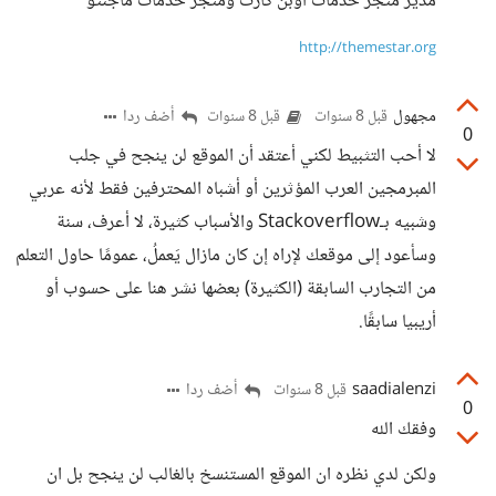
مدير متجر خدمات اوبن كارت ومتجر خدمات ماجنتو
http://themestar.org
مجهول
أضف ردا
قبل 8 سنوات
قبل 8 سنوات
0
لا أحب التثبيط لكني أعتقد أن الموقع لن ينجح في جلب
المبرمجين العرب المؤثرين أو أشباه المحترفين فقط لأنه عربي
وشبيه بـStackoverflow والأسباب كثيرة، لا أعرف، سنة
وسأعود إلى موقعك لإراه إن كان مازال يَعملُ، عمومًا حاول التعلم
من التجارب السابقة (الكثيرة) بعضها نشر هنا على حسوب أو
أريبيا سابقًا.
saadialenzi
أضف ردا
قبل 8 سنوات
0
وفقك الله
ولكن لدي نظره ان الموقع المستنسخ بالغالب لن ينجح بل ان