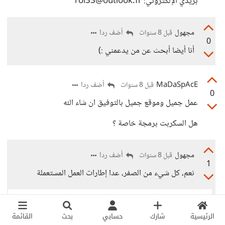
بريدي الإلكتروني: roi33@outlook.fr
مجهول
أضف ردا
قبل 8 سنوات
0
أنا أيضا أبحث عن من يدعمني :)
MaDaSpAcE
أضف ردا
قبل 8 سنوات
0
عمل جميل وموقع جميل بالتوفيق ان شاء الله
هل السكربت برمجة خاصة ؟
مجهول
أضف ردا
قبل 8 سنوات
1
نعم، كل شيء من الصفر، عدا إطارات العمل المستعملة
MaDaSpAcE
أضف ردا
قبل 8 سنوات
0
الرئيسية
شارك
حسابي
بحث
القائمة
ماشاء الله , بالتوفيق لكم