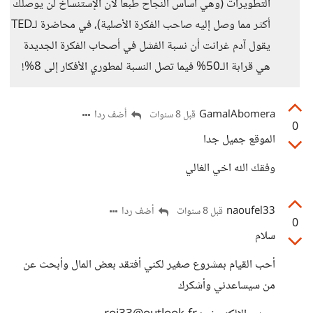
التطويرات (وهي أساس النجاح طبعا لأن الإستنساخ لن يوصلك
أكثر مما وصل إليه صاحب الفكرة الأصلية)، في محاضرة لـTED
يقول آدم غرانت أن نسبة الفشل في أصحاب الفكرة الجديدة
هي قرابة الـ50% فيما تصل النسبة لمطوري الأفكار إلى 8%!
GamalAbomera
أضف ردا
قبل 8 سنوات
0
الموقع جميل جدا
وفقك الله اخي الغالي
naoufel33
أضف ردا
قبل 8 سنوات
0
سلام
أحب القيام بمشروع صغير لكني أفتقد بعض المال وأبحث عن
من سيساعدني وأشكرك