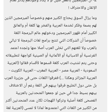
2- أن المبرمجين بالفعل قليل أو لا يكاد وجودهم يذكر لعدم
الإتقان والاحتراف !
وما يزال السوق يحتاج الكثير منهم وخصوصاً المبرمجين الذين
لهم بصمة وفكر لخدمة العربية والفخر بها كلغة أم والعائق
الكبير أمام ظهور المبرمجين ودخولهم عالم البرمجة اللغة
خصوصاً أن الشركات التي تنتج برامج لغات البرمجة لا تبالي
بالعرب ولا للغتهم التي تخلى العرب أصلا عنها وتجده اعتمد
الفرنسية أو الاسبانية أو الألمانية أو الصينية كواجهة لتطبيقاته
وحتى يتم تشتيت العرب كلغة قسموها لأقسام فقالوا (العربية
السعودية - العربية مصر - العربية المغرب - العربية الكويت -
العربية الجزائر وهكذا ...) ففرقوا اللغات حتى في جزيرة العرب
بل حتى دول الخليج فرقوا بينهم في اللغة رغم أن الاختلاف
بينهم بسيط جدا في حين لو جمعوا المتحدثين بالعربية
الفصحى كلغة أصلية وتركوا اللهجات لكان عدد المتحدثين أكثر
من الكثير من اللغات التي اعتمدوها لماذا لا تمسى (العربية لغة