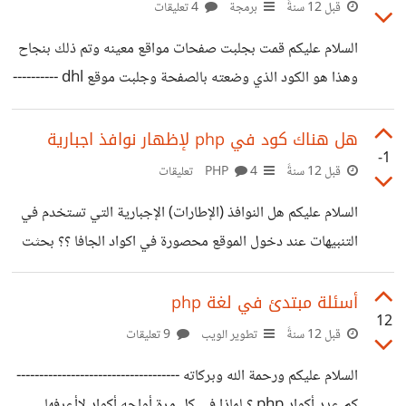
قمت بتطبيق كل الشروحات لتفعيلها في ملف php.ini وغيرها
قبل 12 سنةً
برمجة
4 تعليقات
ولكن لافائدة ولاأعلم أين المشكلة هل أخطأت بعمل ريستارت
السلام عليكم قمت بجلبت صفحات مواقع معينه وتم ذلك بنجاح
للأباتشي.. عند أعمل ريستارت للاباتشي تظهر نافذة سوداء
وهذا هو الكود الذي وضعته بالصفحة وجلبت موقع dhl ----------
وتختفي بسرعة ؟ هل من شرح لتفعيلها أو تنبيه لخطأ ما عندي
-------- ولكن عندما وضعت عناوين مثل
https://twitter.com/ لم يستطع المتصفح جلب الصفحة
هل هناك كود في php لإظهار نوافذ اجبارية
-1
لأنها تحتوي https السؤال؟ كيف أجبر المتصفح على جلب هذه
قبل 12 سنةً
PHP
4 تعليقات
الصفحات هل هناك كود آخر ؟
السلام عليكم هل النوافذ (الإطارات) الإجبارية التي تستخدم في
التنبيهات عند دخول الموقع محصورة في اكواد الجافا ؟؟ بحثت
عن كود أو طريقة لأجعل php تعمل نوافذ اجبارية في الموقع
واستطيع التحكم بوقت ظهورها ثم اختفائها فلم أجد؟ هل من
أسئلة مبتدئ في لغة php
12
مساعدة بارك الله فيكم
قبل 12 سنةً
تطوير الويب
9 تعليقات
السلام عليكم ورحمة الله وبركاته ------------------------------------
كم عدد أكواد php ؟ لماذا في كل مرة أواجه أكواد لاأعرفها