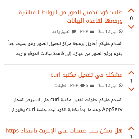
ولكن كنت لا أعلم شيء عن البرمجة والآن أعتبر نفسي مبتدئ
وخصوصاً أنني لم أجرب تصميم سكربت كامل حتى الآن
طلب: كود تحميل الصور من الروابط المباشرة
0
ورفعها لقاعدة البيانات
سكربتات صغيرة فقط, أدخل في الموضوع -------------------------
----------------------- قبل سنتين تقريباً رُفعت مقاطع فيديو مسيئة
قبل 12 سنةً
PHP
تعليق واحد
للإسلام على موقع يوتيوب الشهير التابع لشركة جوجل وانطلقت
السلام عليكم أحاول برمجة مركز تحميل الصور وهو بسيط جداً
حملة لمقاطعة محرك بحث جوجل إلا أن البعض عجز عن
يقوم برفع الصور من جهازك إلى قاعدة بيانات الموقع وأريد
المقاومة ولم يستطع الإكمال لأنه لايوجد
إضافة خاصية رفع الصور من خلال روابط وليس الجهاز الخاص
بالزائر فمثلاً هناك صور تريد تحميلها برابط خاص بك أو ملف أو
مشكلة في تفعيل مكتبة curl
1
غيره فيدخل الزائر ويضع رابط الصورة على الانترنت فيرفع
قبل 12 سنةً
PHP
5 تعليقات
الصورة على الموقع الجديد هل هناك دالة لذلك مثل دالة copy
السلام عليكم حاولت تفعيل مكتبة curl على السيرفر المحلي
الخاص بالنصوص؟ وشكراً مقدماً
AppServ وعندما أبدأ بكتابة الكود لبدء جلسة curl يظهر لي
الخطأ التالي Fatal error: Call to undefined function
curl_init() in C:\AppServ\www\test.php on line 5
هل يمكن جلب صفحات على الإنترنت بامتداد https
1