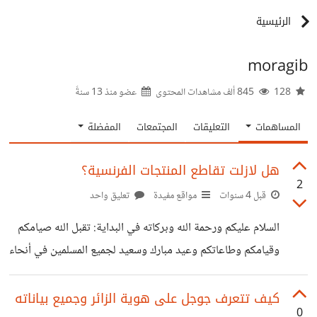
الرئيسية
moragib
128
845 ألف مشاهدات المحتوى
عضو منذ
13 سنةً
المساهمات
التعليقات
المجتمعات
المفضلة
هل لازلت تقاطع المنتجات الفرنسية؟
2
قبل 4 سنوات
مواقع مفيدة
تعليق واحد
السلام عليكم ورحمة الله وبركاته في البداية: تقبل الله صيامكم
وقيامكم وطاعاتكم وعيد مبارك وسعيد لجميع المسلمين في أنحاء
العالم. الكثير من المسلمون حول العالم لايعلمون شيئاً عن
المقاطعة للمنتجات الفرنسية وقد لايعلمون أصلاً عن الإساءات
كيف تتعرف جوجل على هوية الزائر وجميع بياناته
0