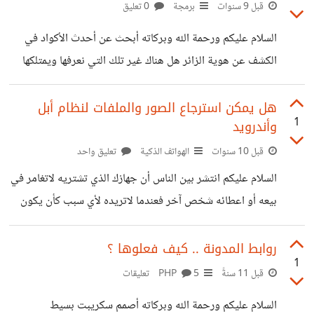
المتكررة من الحكومة والمؤسسات الفرنسية التي ترعى العنصرية
قبل 9 سنوات
برمجة
0 تعليق
وتثير الكراهية بين الشعوب، لقد كانت فرنسا ولاتزال أشد الدول
السلام عليكم ورحمة الله وبركاته أبحث عن أحدث الأكواد في
الأوروبية عنصرية وهي من المتسببين في الحربين العالميتين
الكشف عن هوية الزائر هل هناك غير تلك التي نعرفها ويمتلكها
التي أهلكت الكثير من البشر. في الآونة الأخيرة وتحديداً
جوجل وهل يمكن أن تتوصل جوجل لطريقة لكشف هوية الزائر
الإنتخابات الفرنسية أعيد انتخاب إيمانويل ماكرون رئيسا لفرنسا
ولايمتلكها غيرها ؟ مثلآ من السهل الكشف عن ip نوع المتصفح
هل يمكن استرجاع الصور والملفات لنظام أبل
لولاية
1
وأندرويد
الجهاز النظام المستخدم هذه امور تعلمتها من php وسهله جدا
لكن اريد كود الكشف عن imei للزائر ؟ وان كان هناك اكواد
قبل 10 سنوات
الهواتف الذكية
تعليق واحد
جديدة ارجو مساعدتي بذلك حتى ولو بمصدر او موقع يعرض
السلام عليكم انتشر بين الناس أن جهازك الذي تشتريه لاتغامر في
الجديد عن هذه الامور
بيعه أو اعطائه شخص آخر فعندما لاتريده لأي سبب كأن يكون
قديمآ لم يعد يواكب الاتصالات الحديثة أو غيره قم بتكسيره أو
تفكيكه كقطع غيار تستفيد منها لماذا ! بكل بساطه يمكن
روابط المدونة .. كيف فعلوها ؟
1
استرجاع اسرارك وصورك العائلية وقد يصل الامر لحساباتك
قبل 11 سنةً
PHP
5 تعليقات
البنكية او صور الفيزا السؤال : هل فعلآ يمكن استرجاع كل شيء
السلام عليكم ورحمة الله وبركاته أصمم سكريبت بسيط
حتى بعد الفورمات ؟ رأيت برنامج أحمد الشقيري قبل فترة