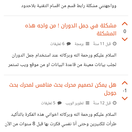
وواجهتني مشكلة رابط قسم من اقسام التقنية بلاحدود
طويلة وفعلا قام بعمل فورمات واستطاع بعدها
http://www.unlimit-tech.com/blog/?cat=3 ثم رابط
آخر لقسم من أقسام عالم التقنية http://www.tech-
مشكلة في جمل الدوران ! من واجه هذه
0
المشكلة
wd.com/wd/category/news ---------------------------------
--------- في الرابط الاول استخدم المبرمج الدالة الخارقة GET
قبل 11 سنةً
برمجة
6 تعليقات
أما الرابط الثاني فكيف تمت برمجته ؟ تحياتي
السلام عليكم ورحمة الله وبركاته عند استخدام جمل الدوران
لجلب بيانات معينة من قاعدة البيانات او من موقع ويب تستمر
جملة الدوران بجلب البيانات فيحدث تكرار لمرة أو أكثر ولا أعلم
كيف أوقف البرمجية واستخدمت die و exit وحررت البيانات
هل يمكن تصميم محرك بحث منافس لمحرك بحث
-1
جوجل
من الذاكرة ! كل ذلك ولم يتغير شيء بل يستمر بالدوران فترة
طويلة حتى يقف لوحده هل هناك حل عند أحد الإخوة أو
قبل 12 سنةً
تطوير الويب
5 تعليقات
الأخوات
السلام عليكم ورحمة الله وبركاته اخواني هذه الفكرة بالتأكيد
طرأت للكثيرين وحتى أنا نفسي فكرت بها قبل 8 سنوات من الآن