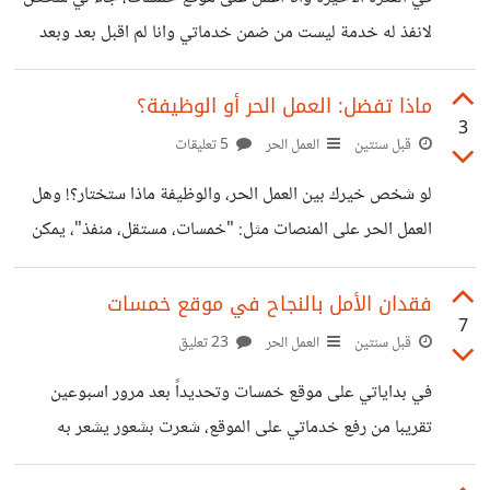
لانفذ له خدمة ليست من ضمن خدماتي وانا لم اقبل بعد وبعد
ذلك أخبرته انني مشغول قليلاً ولن أتمكن من تنفيذ طلبك يمكنني
أن انفذ الخدمة في وقت لاحق وحددت له 5 ايام وسوف ابدأ
ماذا تفضل: العمل الحر أو الوظيفة؟
3
بتنفيذ الخدمة، على كل حال لقد ألغيت الطلب. ولكن المفاجأة،
قبل سنتين
العمل الحر
5 تعليقات
في اليوم التالي وجدت انه وضع لي تقييم سيء على خدمتي؛
لو شخص خيرك بين العمل الحر، والوظيفة ماذا ستختار؟! وهل
وأضاف تعليق بأنني مجرد بائع اضيع الوقت بالكلام مع
العمل الحر على المنصات مثل: "خمسات، مستقل، منفذ"، يمكن
المشتريين. الخطأ مني لو
أن تحل مكان الوظيفة. برأيك هل يمكنك جني الأرباح من العمل
الحر بشكل أفضل من الوظيفة؟! شاركونا آرائكم ووجهة نظركم
فقدان الأمل بالنجاح في موقع خمسات
7
في هذه الأسئلة!
قبل سنتين
العمل الحر
23 تعليق
في بداياتي على موقع خمسات وتحديداً بعد مرور اسبوعين
تقريبا من رفع خدماتي على الموقع، شعرت بشعور يشعر به
الآخرين وهو فقدان الامل او فقدان الرغبة بالعمل . بالطبع هذا