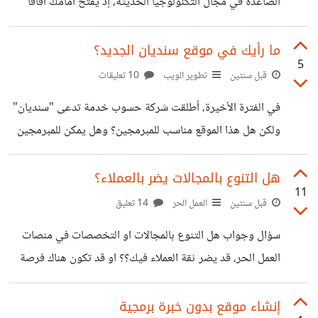
الصاعدة في مجال التكنولوجيا الحديثة، إذ يفتح أمامك آفاقًا
معرفية متجددة حول كل ما يخص التقنية والذكاء الاصطناعي ،
بالإضافة إلى تسليط الضوء على أهم ابتكارات ريادة الأعمال في
ما رأيك في موقع سنديان الجديد؟
5
العالم العربي والعالمي. يعمل فريق تحرير الموقع على تقديم
قبل سنتين
تطوير الويب
10 تعليقات
مقالات تحليلية حصرية ، وتقارير تقنية معمّقة، تغطي أحدث
في الفترة الأخيرة، أطلقت شركة حسوب خدمة تدعى "سنديان"
التطورات في مجالات مثل: الذكاء الاصطناعي، تطبيقات الهواتف
ولكن هل هذا الموقع مناسب للمبرمجين؟ وهل يمكن للمبرمجين
الذكية، أنظمة التشغيل، تقنيات الأمن السيبراني، أدوات الإنتاجية،
الاستغناء عن شراء الاستضافة وبرمجة القالب من الصفر؟ بالنسبة
والاتجاهات الناشئة في عالم الأعمال الرقمية.
لي موقع سنديان هو مجرد موقع بسيط ولكنه ممتاز للمبتدئين
هل التنوع بالمجالات يضر بالعملاء؟
11
ولكن بالنسبة للمبرمجين اعتقد انه غير ملائم إطلاقاً! فما رأيك
قبل سنتين
العمل الحر
14 تعليق
انت؟ بانتظار آرائكم وبالتوفيق للجميع...
سؤال وجواب هل التنوع بالمجالات او التخصصات في منصات
العمل الحر، قد يضر ثقة العملاء فيك؟؟ او قد تكون هناك فرصة
لبيع احدى الخدمات والوصول إلى أكبر عدد ممكن من العملاء؟
نريد آرائكم حول هذا الموضوع وما هي سلبياته وايجابياته لهذا
إنشاء موقع بدون خبرة برمجية