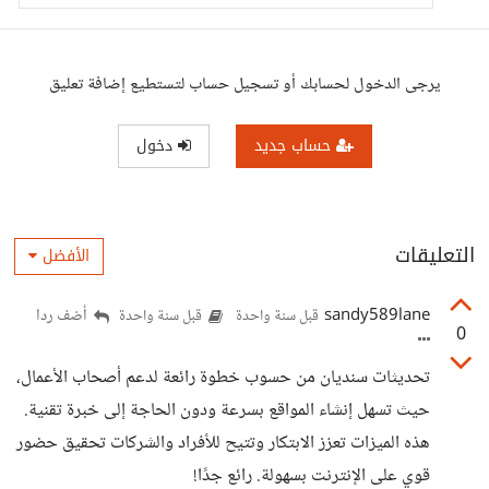
تطوير العديد من الميزات التي تلبي تطلعات
عملاؤنا. في هذا المقال، نستعرض أبرز
الميزات الجديدة التي تم إضافتها.
يرجى الدخول لحسابك أو تسجيل حساب لتستطيع إضافة تعليق
حساب جديد
دخول
التعليقات
الأفضل
sandy589lane
أضف ردا
قبل سنة واحدة
قبل سنة واحدة
0
تحديثات سنديان من حسوب خطوة رائعة لدعم أصحاب الأعمال،
حيث تسهل إنشاء المواقع بسرعة ودون الحاجة إلى خبرة تقنية.
هذه الميزات تعزز الابتكار وتتيح للأفراد والشركات تحقيق حضور
قوي على الإنترنت بسهولة. رائع جدًا!