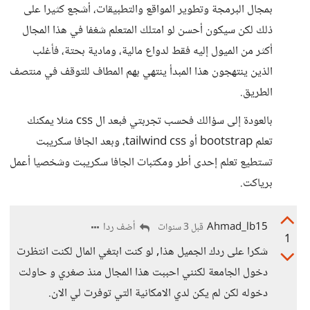
بمجال البرمجة وتطوير المواقع والتطبيقات، أشجع كثيرا على
ذلك لكن سيكون أحسن لو امتلك المتعلم شغفا في هذا المجال
أكثر من الميول إليه فقط لدواع مالية، ومادية بحتة، فأغلب
الذين ينتهجون هذا المبدأ ينتهي بهم المطاف للتوقف في منتصف
الطريق.
بالعودة إلى سؤالك فحسب تجربتي فبعد ال css مثلا يمكنك
تعلم bootstrap أو tailwind css، وبعد الجافا سكريبت
تستطيع تعلم إحدى أطر ومكتبات الجافا سكريبت وشخصيا أعمل
برياكت.
Ahmad_lb15
أضف ردا
قبل 3 سنوات
1
شكرا على ردك الجميل هذا, لو كنت ابتغي المال لكنت انتظرت
دخول الجامعة لكنني احببت هذا المجال منذ صغري و حاولت
دخوله لكن لم يكن لدي الامكانية التي توفرت لي الان.