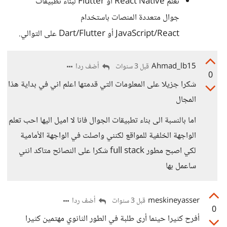
تعلم React Native أو Flutter لبناء تطبيقات
جوال متعددة المنصات باستخدام
JavaScript/React أو Dart/Flutter على التوالي.
Ahmad_lb15
أضف ردا
قبل 3 سنوات
0
شكرا جزيلا على المعلومات التي قدمتها اعلم اني في بداية هذا
المجال
اما بالنسبة الى بناء تطبيقات الجوال فانا لا اميل اليها احب تعلم
الواجهة الخلفية للمواقع لكنني واصلت في الواجهة الأمامية
لكي اصبح مطور full stack شكرا على النصائح متاكد انني
ساعمل بها
meskineyasser
أضف ردا
قبل 3 سنوات
0
أفرح كثيرا حينما أرى طلبة في الطور الثانوي مهتمين كثيرا