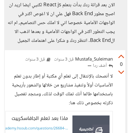
الان بعد قرائة ردك بدأت بتعلم React js لكنيي ايضا اريد ان
اصبح مطور Back End فهل علي ان لا اغوص اكثر في
الواجهات الأمامية خصوصا اني لا املك حس التصاميم, ام انه
يجب التطور اكثر في الواجهات الأمامية و بعدها اذهب الا
الBack End. انتظر ردك و شكرا على اهتمامك الجميل
Mustafa_Suleiman
قبل 3 سنوات
قبل 3 سنوات
0
أضف ردا
لا أنصحك بالإنتقال إلى تعلم أي مكتبة أو إطار بدون تعلم
الأساسيات أولاً وتنفيذ مشاريع من خلالها والشعور بأريحية
باستخدامها طالما أنك تملك الوقت لذلك، وستجد تفصيل
ذكرته بخصوص ذلك هنا:
ماذا بعد تعلم الجافاسكريبت
academy.hsoub.com/questions/26684-...