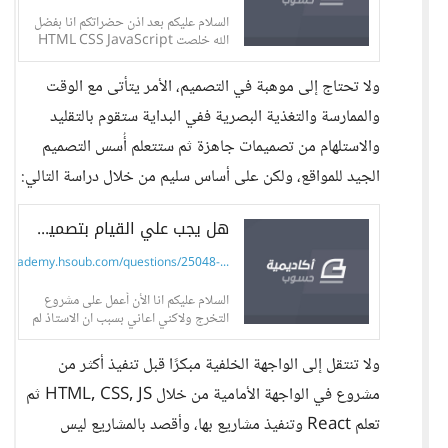
السلام عليكم بعد اذن حضراتكم انا بفضل
الله خلصت HTML CSS JavaScript
bootstrap و عملت مشاريع مثل Tic-
Tac-Toe و مشروع مواقيت الصلاه مع
ولا تحتاج إلى موهبة في التصميم، الأمر يتأتى مع الوقت
Api و...
والممارسة والتغذية البصرية ففي البداية ستقوم بالتقليد
والاستلهام من تصميمات جاهزة ثم ستتعلم أُسس التصميم
الجيد للمواقع، ولكن على أساس سليم من خلال دراسة التالي:
هل يجب علي القيام بتصميم واجهة الموقع لمشروع التخرج؟
academy.hsoub.com/questions/25048-...
السلام عليكم انا الأن أعمل على مشروع
التخرج ولاكني اعاني بسبب ان الاستاذ لم
يعصيني تصميم نهائي اعمل عليه فما هو
الحل ؟
ولا تنتقل إلى الواجهة الخلفية مبكرًا قبل تنفيذ أكثر من
https://github.com/zeffanine/
seferny
مشروع في الواجهة الأمامية من خلال HTML, CSS, JS ثم
تعلم React وتنفيذ مشاريع بها، وأقصد بالمشاريع ليس