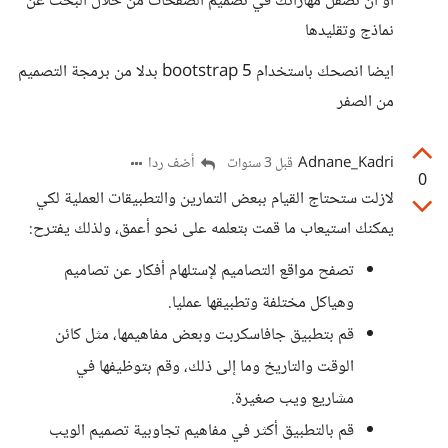
او ان تصقل مهاراتك في تصميم الصفحات من خلال البحث عن
نماذج وتقليدها
ايضا انصحك باستخدام bootstrap 5 بدلا من برمجة التصميم
من الصفر
Adnane_Kadri
أضف ردا
قبل 3 سنوات
0
لازلت ستحتاج القيام ببعض التمارين والتطبيقات العملية لكي
يمكنك استيعاب ما قمت بتعلمه على نحو أعمق، ولذلك يفترح:
تصفح مواقع التصاميم لإستلهام أفكار عن تصاميم
وهياكل مختلفة وتطبيقها عمليا.
قم بتطبيق جافاسكربت وبعض مفاهيمها، مثل كائن
الوقت والتاريخ وما إلى ذلك، وقم بتوظيفها في
مشاريع ويب صغيرة.
قم بالتطبيق أكثر في مفاهيم تجاوبية تصميم الويب