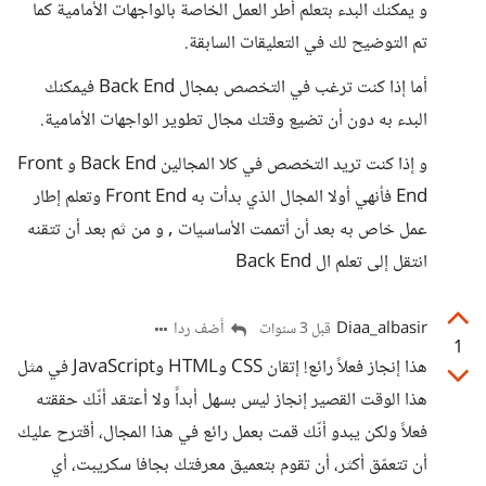
و يمكنك البدء بتعلم أطر العمل الخاصة بالواجهات الأمامية كما
تم التوضيح لك في التعليقات السابقة.
أما إذا كنت ترغب في التخصص بمجال Back End فيمكنك
البدء به دون أن تضيع وقتك مجال تطوير الواجهات الأمامية.
و إذا كنت تريد التخصص في كلا المجالين Back End و Front
End فأنهي أولا المجال الذي بدأت به Front End وتعلم إطار
عمل خاص به بعد أن أتممت الأساسيات , و من ثم بعد أن تتقنه
انتقل إلى تعلم ال Back End
Diaa_albasir
أضف ردا
قبل 3 سنوات
1
هذا إنجاز فعلاً رائع! إتقان CSS وHTML وJavaScript في مثل
هذا الوقت القصير إنجاز ليس بسهل أبداً ولا أعتقد أنّك حققته
فعلاً ولكن يبدو أنّك قمت بعمل رائع في هذا المجال، أقترح عليك
أن تتعمّق أكثر، أن تقوم بتعميق معرفتك بجافا سكريبت، أي