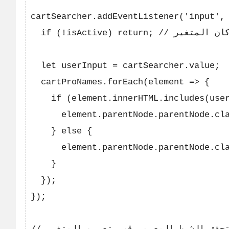
cartSearcher.addEventListener('input', 
  if (!isActive) return; // إذا كان المتغير isActive يدل على عدم التشغيل، اخرج من الدالة

  let userInput = cartSearcher.value;

  cartProNames.forEach(element => {

    if (element.innerHTML.includes(user
      element.parentNode.parentNode.cla
    } else {

      element.parentNode.parentNode.cla
    }

  });

});
