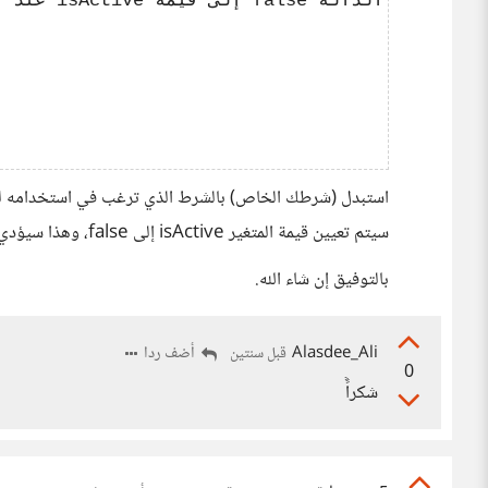
استبدل (شرطك الخاص) بالشرط الذي ترغب في استخدامه لتح
سيتم تعيين قيمة المتغير isActive إلى false، وهذا سيؤدي إلى إيقاف تشغيل الدالة عند كل استدعاء لها بعد ذلك.
بالتوفيق إن شاء الله.
Alasdee_Ali
أضف ردا
قبل سنتين
0
شكراًً