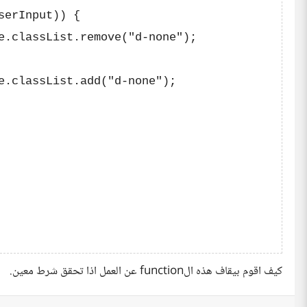
erInput)) {

e.classList.remove("d-none");

e.classList.add("d-none");

كيف اقوم بيقاف هذه الfunction عن العمل اذا تحقق شرط معين.