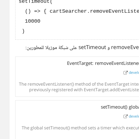
setTimeout(

  () => { cartSearcher.removeEventListe
  10000

EventTarget: removeEventListen
develo
The removeEventListener() method of the EventTarget interface removes an event 
previously registered with EventTarget.addEventListener() fr
setTimeout() glo
develo
The global setTimeout() method sets a timer which executes a