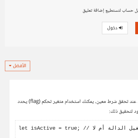
ل حساب لتستطيع إضافة تعليق
دخول
الأفضل
لإيقاف تشغيل الدالة التي تم تعريفها كما هو موضح في الكود عند تحقق شرط معين، يمكنك استخدام متغير تحكم (flag) يحدد
كود لتحقيق ذلك:
let isActive = true; // متغير تحكم يحدد ما إذا كان يجب تشغيل الدالة أم لا
