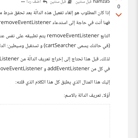
hamza5
أضف ردا
قبل سنتين
قبل سنتين
0
إذا كان المطلوب هو إلغاء تفعيل هذه الدالّة بعد تحقق شرط 
فهنا أنت في حاجة إلى استدعاء removeEventListener لإلغاء استدعاء تلك الدالّة عند تحقق ذلك الشرط.
(في حالتك يسمى cartSearcher) و تستقبل وسيطين: الدالّة التي يجب تعطيلها، واسم الحدث الذي يجب تعطيلها منه.
في كل من addEventListener و removeEventListener.
إليك هذا المثال الذي يطبّق كل هذا الكلام الذي قلته:
أوّلا، تعريف الدالة بالاسم:

