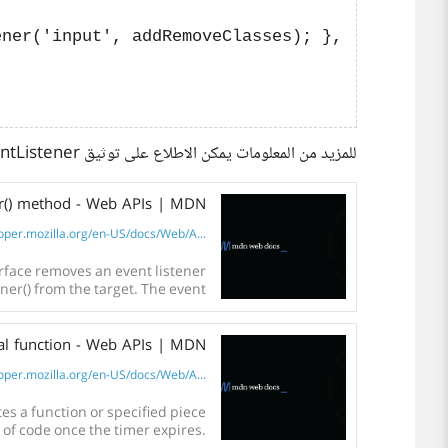
ner('input', addRemoveClasses); },

للمزيد من المعلومات يمكن الاطلاع على توثيق removeEventListener و setTimeout على شبكة موزيلا للمطورين:
er() method - Web APIs | MDN
per.mozilla.org/en-US/docs/Web/A...
listener
om the target. The event
listener to be removed is...
bal function - Web APIs | MDN
per.mozilla.org/en-US/docs/Web/A...
 function or specified piece
of code once the timer expires.