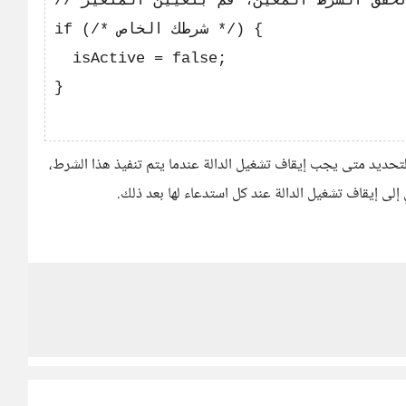
// عند تحقق الشرط المعين، قم بتعيين المتغير isActive إلى قيمة false لتوقيف تشغيل الدالة

if (/* شرطك الخاص */) {

  isActive = false;

}

ديد متى يجب إيقاف تشغيل الدالة عندما يتم تنفيذ هذا الشرط،