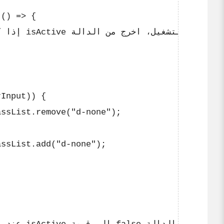
() => {

Input)) {

ssList.remove("d-none");

ssList.add("d-none");
