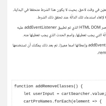
معيّن في وقت لاحق، بحيث لا يكون هذا الشرط متحققا في البداية،
التابع removeEventListener يتم تطبيقه على نفس عنصر HTML DOM الذي تم تطبيق addEventListener عليه
لذلك، قبل هذا تحتاج إلى إخراج تعريف الدالّة من addEventListener وإعطائها اسما مميزا، ثم بعد ذلك يمكنك أن تستخدمها
function addRemoveClasses() {

    let userInput = cartSearcher.value;
    cartProNames.forEach(element => {
