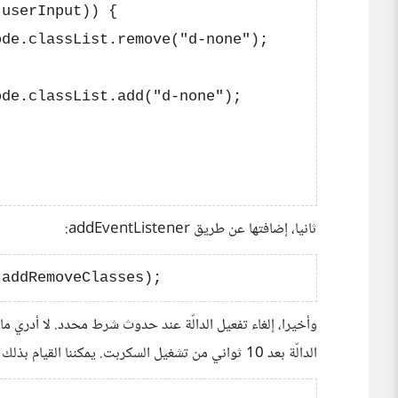
userInput)) {

de.classList.remove("d-none");

de.classList.add("d-none");

ثانيا، إضافتها عن طريق addEventListener:
وأخيرا، إلغاء تفعيل الدالّة عند حدوث شرط محدد. لا أدري م
الدالّة بعد 10 ثواني من تشغيل السكربت. يمكننا القيام بذلك عن طريق الشفرة التالية: