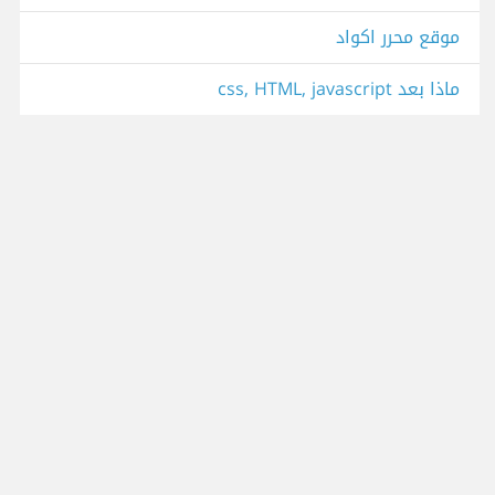
موقع محرر اكواد
ماذا بعد css, HTML, javascript