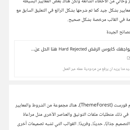
ز وخالي من الأخطاء الشائعة ولكن هناك بعض المعايير البسيطة
معايير بشكل جيد كما تم شرحها بشكل الرائع في التعليق السابق مع
خدمة في القالب مرخصة بشكل صحيح.
نصائح الجيدة
ديد منا يريد ان يرفع من مردودية عمله عبر العمل
لقبول القوالب والأكواد (HTML، JavaScript، CSS) في ثيم فورست (ThemeForest)، هناك مجموعة من الشروط والمعايير
ا في ذلك متطلبات ملفات التوثيق والعناصر الأخرى مثل مراعاة
صميم جذابًا، حديثًا، وفريدًا. القوالب التي تشبه تصميمات أخرى