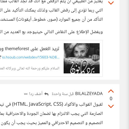
يعتبر من الطبيعي أن يتم الرفض مع أنك قد تجد القالب ممتا
التي ربما تؤدي إلى رفض القالب ولذلك يمكنك التأكيد على ال
التأكد من أن جميع الموارد (صور، خطوط، أيقونات) المست
ويفضل الإطلاع على النقاش التالي حيثيوجد بع العديد من ال
تريد العمل على themeforest ويواجهك كابوس الرفض Hard Rejected هنا الحل عن...
io.hsoub.com/webdev/15603-%D8...
السلام عليكم ورحمة الله تعالى وبركاته الع
BILALZEYADA
أضف ردا
قبل سنة واحدة
0
الصارمة التي يجب الالتزام بها لضمان الجودة والاحترافية بم
التصميم و التصميم الاحترافي والمميز بحيث يجب أن يكون الت