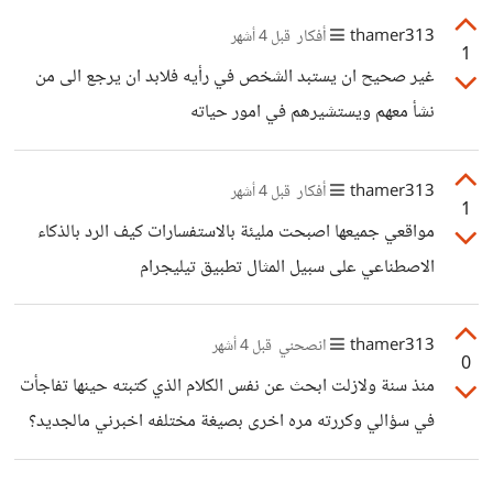
thamer313
أفكار
قبل 4 أشهر
1
غير صحيح ان يستبد الشخص في رأيه فلابد ان يرجع الى من
نشأ معهم ويستشيرهم في امور حياته
thamer313
أفكار
قبل 4 أشهر
1
مواقعي جميعها اصبحت مليئة بالاستفسارات كيف الرد بالذكاء
الاصطناعي على سبيل المثال تطبيق تيليجرام
thamer313
انصحني
قبل 4 أشهر
0
منذ سنة ولازلت ابحث عن نفس الكلام الذي كتبته حينها تفاجأت
في سؤالي وكررته مره اخرى بصيغة مختلفه اخبرني مالجديد؟
واعتذر للتاخر بالرد بسبب انشغالي في الحياة