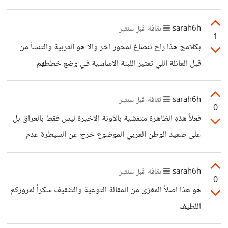
sarah6h
ثقافة
قبل سنتين
1
بكلامج هذا راح ننصاغ لمحور اخر والا هو التربية والتنشأ من
قبل العائلة اللي تعتبر اللبنة الاساسية في وضع خططهم
واستراتيجياتهم في الاهتمام ومراعاة سن المراهقة اللي للاسف
اغلب المجتمعات مايكدرون يتعاملون ويا وفق الشروط الصحيحة
sarah6h
ثقافة
قبل سنتين
0
لان يعتبر سن حرج وخطر بالنهاية البيئة اللي ينشأ بيها الوالدين
فعلاً هذهِ الظاهرة متفشية بالاونة الاخيرة ليس فقط بالعراق بل
بالاساس الها تأثير كلش كبير على الابناء
على صعيد الوطن العربي الموضوع خرج عن السيطرة عدم
التثقيف والتوعية الكافية اللي يفتقر الها المجتمع هي اللي تدفع
الاهل الى القيام بهكذا زيجات اللي يكون مصيرها بالنهاية مثل
sarah6h
ثقافة
قبل سنتين
0
مذكرتِ هو الانفصال ومحد يقع عرضة وضحية بهالموضوع سوى
هو هذا اصلاً المغزى من المقالة التوعية والتثقيف شكراً لمروركم
الضحية ذاتها الفتاة القاصر اللي تزوجت رغم عنها اليوم دور
اللطيف
وسائل التواصل كبير وجدير بالذكر المدارس والجامعات هي ايضاً