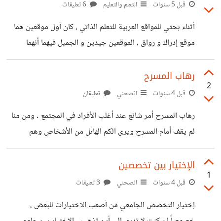
الاسترخاء أو الدراسة. أو العمل بدوام جزئي (5 ساعات في اليوم)
قبل 5 سنوات
التعلم والتعليم
6 تعليقات
مع عائد مادي قليل، ولكن مع وجود فترات راحة ووقت كافٍ
أثناء بحثي للمواقع العربية للتعلم الذاتي ، كان أول موقعين هما
للدراسة واكتساب المهارات. فأي الخيارين ستختار: الارتقاء
موقع إدراك و رواق ، الموقعين جيدين و الجميل فيهما أنهما
بمستواك المهني أم كسب المال؟
يقدمان كورسات مجانية في جميع المجالات و التخصصات تقريباً
مع اختبارات و شهادات معتمدة نوعاً ما . - أريد أن أعرف ما هي
رهاب المسرح
2
تجاربكم مع التعلم الذاتي ٠ - و أيهما أفضل موقع إدراك أم رواق . -
قبل 4 سنوات
انصحني
تعليقان
وهل هناك مواقع أفضل منهما . يقدم كورسات مجانية في جميع
رهاب المسرح أمر شائع عند أغلب الأفراد في المجتمع . ومن منا
التخصصات و المجلات . - و ما هو المطلوب
لم يقف أمام المسرح ويرى الكم الهائل من الأشخاص وهم
ينظرون إليه ، وينتظرون منه أن يبدأ في الحديث ، وفجأة تبدأ
نبضات قلبك تزداد ويتباطئ معدل تنفسك مع الشعور بضيق في
الإختيار بين تخصصين
1
الصدر ، تبدأ في الحديث ، فيظهر من صوتك مدة توترك وأرتباكك
قبل 4 سنوات
انصحني
3 تعليقات
في الكلام ، في هذه اللحظة تتمنى ان تنشق الأرض عليك ،
إختيار التخصص الجامعي من أصعب الاختيارات للبعض ،
ويزداد خوفك مصحوب بإحراج وأرتفاع في حرارة الجسم مع