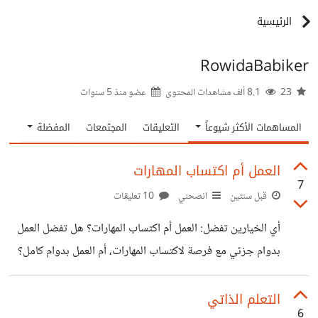
الرئيسية
RowidaBabiker
23
8.1 ألف مشاهدات المحتوى
عضو منذ
5 سنوات
المساهمات الأكثر شيوعاً
التعليقات
المجتمعات
المفضلة
العمل أم اكتساب المهارات
7
قبل سنتين
انصحني
10 تعليقات
أي الخيارين تفضل: العمل أم اكتساب المهارات؟ هل تفضل العمل
بدوام جزئي مع فرصة لاكتساب المهارات، أم العمل بدوام كامل؟
إذا كنت أمام خيارين، إما العمل بدوام كامل (12 ساعة في اليوم)
مع عائد مادي مجزٍ إلى حد ما، ولكن بدون وقت للراحة أو
التعلم الذاتي
6