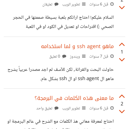
2
php بعد التنزيل يجيب ان يكون الموقع هو ال root
قبل 6 سنوات
تطوير الويب
تعليقان
localhost/admin/login username: admin
السلام عليكم! احتاج ارائكم بلعبة بسيطة صممتها في الحجر
password: 123456
الصحي :) اقتراحات او تعديل في الكود او في اللعبة
https://refatalsakka.github.io/Towers-Of-Hanoi/
ماهو ssh agent و لما استخدامه
1
قبل 7 سنوات
ويندوز
0 تعليق
حاولت البحث والقرائة, لكن للآسف لم اجد مصدرا عربياً يشرح
ماهو ال ssh agent او ال ssh بشكل عام.
ما معنى هذه الكلمات في البرمجة؟
2
قبل 6 سنوات
تطوير الويب
تعليق واحد
احتاج لمعرفة معاني هذ الكلمات مع الشرح في عالم البرمجة او