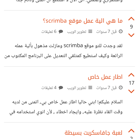
واستفزازي وعضني. الى الان لا استطع ان انسى ونادم جدا
واصبحت تخاف وتهرب مني. هل تنسى القطة هذا الموقف وتثق
بي من جديد ام سيبقى هذا الوقف في ذاكرتها؟
ما هي الية عمل موقع scrimba؟
9
قبل 7 سنوات
تطوير الويب
6 تعليقات
لقد وجدت للتو موقع scrimba ومازلت مذهول بألية عمله
الرائعة وكيف استطيع كمتلقي التعديل على البرنامج المكتوب من
قبل الملقي. سؤالي هو كيف يعمل او ما هي الية عمل الموقع؟
اتمنى شرح عام وشكرا
اطار عمل خاص
17
قبل 7 سنوات
تطوير الويب
4 تعليقات
السلام عليكم! ابني حاليا اطار عمل خاص بي, اتمنى من لديه
وقت القاء نظرة عليه, وايجاد اخطاء , لأن انوي استخدامه في
الشركة التي اعمل بها.
https://github.com/refatalsakka/mvc-framework-
لعبة جافاسكربت بسيطة