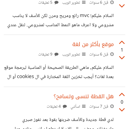
بسيطة بعد الشيء حتى تنال كل هذه الشهرة. فكيف اعمل على
قبل 6 سنوات
تطوير الويب
5 تعليقات
هذا وكيف اجعل مشروعي مميزاً؟ المشروع:
السلام عليكم! mvc رائع ومريح ومرن لكن للأسف لا يناسب
https://github.com/refatalsakka/mvc-php شكراً
مشروعي ولا اعرف ماهو النمط المناسب لمشروعي. لنقل عندي
مقدماً.
dashborad وفيها الكثير من المميزات (features) مثلاً: -
ادارة المستخدمين. اضافة وتعديل وحذف. - ادارة المنشورات.
موقع بأكثر من لغة
1
اضافة وتعديل وحذف. - ادارة التعليقات. اضافة وتعديل وحذف.
قبل 6 سنوات
تطوير الويب
9 تعليقات
- ادارة المدراء. اضافة وتعديل وحذف. وهكذا.. من ميزات اخرى.
السلام عليكم, ماهي الطريقة الصحيحة أو المناسبة لبرمجة موقع
ثم طلب العميل رقم 1 ال dashborad بجميع مميزاتها اما
بعدة لغات؟ أيجب تخزين اللغة المختارة في ال cookies أو ال
العميل رقم 2 فطلب ميزة واحدة فقط وهي "ادارة المستخدمين"
session أو ال url أو subdomain؟ شكراً مقدماً.
والعميل رقم 3 طيب ميزتان هما
هل القطة تنسى وتسامح؟
0
قبل 7 سنوات
اسألني
4 تعليقات
لدي قطة جديدة وللأسف ضربتها بقوة بعد نفوز صبري