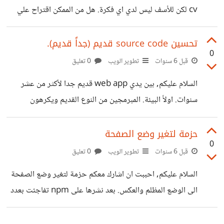
cv لكن للأسف ليس لدي اي فكرة. هل من الممكن اقتراح علي
افكار او كتابة مميزات تتمنى ان تكون في المتصفح. شكراً مقدماً
تحسين source code قديم (جداً قديم).
0
قبل 6 سنوات
تطوير الويب
0 تعليق
السلام عليكم, بين يدي web app قديم جدا لأكثر من عشر
سنوات. اولاً البيئة. المبرمجين من النوع القديم ويكرهون
التطوير وينطبق عليهم جملة "هذا ما وجدنا عليه ابائنا واجدادنا"
فهم ليسوا من النوع الذين يطورون انفسهم حتى ان افضلهم في
حزمة لتغير وضع الصفحة
0
ال javascript لا يعرف احدث الادوات. لا يهتمون لجودة الكود
قبل 6 سنوات
تطوير الويب
0 تعليق
او الجودة بشكل عام. وليسوا متقبلين ابدا لأي تطوير. فالتطوير
السلام عليكم, احببت ان اشارك معكم حزمة لتغير وضع الصفحة
باالنسبة لهم هاجس. فكما يقولون "انه يعمل فلما التطوير" وحتى
الى الوضع المظلم والعكس. بعد نشرها على npm تفاجئت بعدد
ان ارادوا فليسوا يملكون المهارة الكافية لذلك. ثانياً البرنامج. فكما
التحميلات التي وصلت الى حوالي 250 في بضع ايام فقط. لهذا
قررت حذفها والتعديل على اسمها لأن ال npm لا يسمح بتغيير