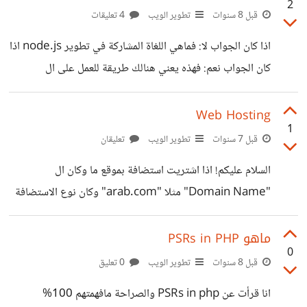
2
قبل 8 سنوات
تطوير الويب
4 تعليقات
اذا كان الجواب لا: فماهي اللغاة المشاركة في تطوير node.js اذا
كان الجواب نعم: فهذه يعني هنالك طريقة للعمل على ال
server-side بواسطة pure javascript شكرا
Web Hosting
1
قبل 7 سنوات
تطوير الويب
تعليقان
السلام عليكم! اذا اشتريت استضافة بموقع ما وكان ال
"Domain Name" مثلا "arab.com" وكان نوع الاستضافة
"Shared Hosting". ثم قرت في المستقبل تغيير نوع
الاستضافة الى "Cloud Hosting". سؤالي هو, هل استطيع
ماهو PSRs in PHP
0
الاحتفاظ ب ال "Domain Name" دائما, ام علي تغييره عندما
قبل 8 سنوات
تطوير الويب
0 تعليق
عند تغيير موع الاستضافة او مثلا تغيير الشركة كليا.
انا قرأت عن PSRs in php والصراحة مافهمتهم 100%