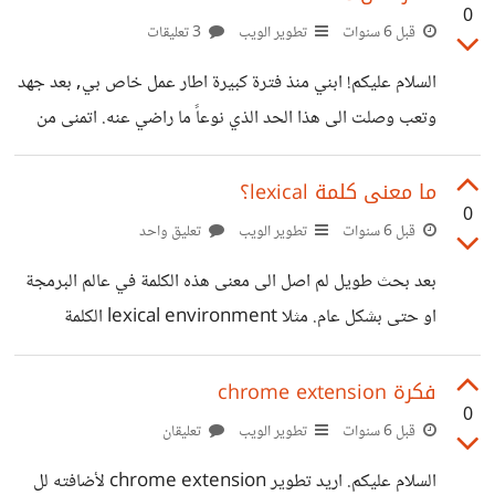
0
هل لديهم نفس الوظيفة؟ اذا الجواب كان لا كيف اختار بينهم,
قبل 6 سنوات
تطوير الويب
3 تعليقات
كيف اختار الصحيحة منهم التي يحتاجها مشروعي؟
السلام عليكم! ابني منذ فترة كبيرة اطار عمل خاص بي, بعد جهد
وتعب وصلت الى هذا الحد الذي نوعاً ما راضي عنه. اتمنى من
لديه وقت القاء نظرة عليه, ومحالة ايجاد اخطاء او حتى اضافة
مميزات جديدة. سأكون جداً سعيد انا وجدت بعد ايام pull
ما معنى كلمة lexical؟
0
requests. شكراَ :)
قبل 6 سنوات
تطوير الويب
تعليق واحد
https://github.com/refatalsakka/mvc-php
بعد بحث طويل لم اصل الى معنى هذه الكلمة في عالم البرمجة
او حتى بشكل عام. مثلا lexical environment الكلمة
صادفتها في اثناء تعلمي لطريقة عمل الجافاسكربت (V8
engine) شكراً
فكرة chrome extension
0
قبل 6 سنوات
تطوير الويب
تعليقان
السلام عليكم. اريد تطوير chrome extension لأضافته لل