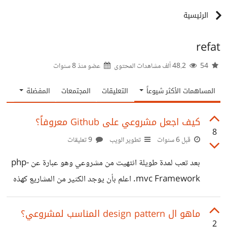
الرئيسية
refat
54
48.2 ألف مشاهدات المحتوى
عضو منذ
8 سنوات
المساهمات الأكثر شيوعاً
التعليقات
المجتمعات
المفضلة
كيف اجعل مشروعي على Github معروفاً؟
8
قبل 6 سنوات
تطوير الويب
9 تعليقات
بعد تعب لمدة طويلة انتهيت من مشروعي وهو عبارة عن php-
mvc Framework. اعلم بأن يوجد الكثير من المشاريع كهذه
وليست مشهورة او لم يعملوا صاحبيها على شهرتها او ترويجها الا
بعضها القليل وحتى هذا القليل لم يكونوا بالمستوى العالي جداً او
ماهو ال design pattern المناسب لمشروعي؟
2