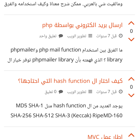
ومالقيت شي بالعربي. ممكن شرح معناة وكيف اسنخدامه والفرق
بين psr-0/1/2/3/4/6/7 وليه الباقي تم اهمالهم شكرااا
ارسال بريد الكتروني بواسطة php
0
قبل 7 سنوات
تطوير الويب
تعليق واحد
ما الفرق بين استخدام php mail function وphpmailer
library ؟ الذي فهمته بأن phpmailer library توفر خيار ال
SMTP, لكن لم افهم جوهره او الفرق بينهم. شكرا :)
كيف اختار ال hash function التي احتاجها؟
0
قبل 7 سنوات
تطوير الويب
0 تعليق
يوجد العديد من ال hash function مثل MD5 SHA-1
SHA-256 SHA-512 SHA-3 (Keccak) RipeMD-160
Whirlpool scrypt (N=8192, r=8, p=1) bcrypt (4
expansion rounds) bcrypt (12 expansion rounds)
اطار عمل MVC