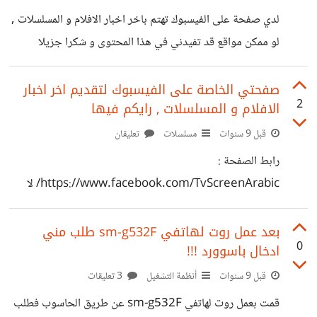
لدي صفحة على الفيسبوك تهتم باخر اخبار الافلام و المسلسلات ,
لو ممكن مواقع قد تفيدني في هذا المحتوى و شكرا جزيلا
صفحتي الخاصة على الفيسبوك لتقديم اخر اخبار
2
الافلام و المسلسلات , رايكم فيها
قبل 9 سنوات
مسلسلات
تعليقان
رابط الصفحة :
https://www.facebook.com/TvScreenArabic/ لا
تبخلوا بلايك و رايكم يهمني و شكرا
بعد عمل روت لهاتفي sm-g532F طلب مني
0
ادخال باسوورد !!!
قبل 9 سنوات
أنظمة التشغيل
3 تعليقات
قمت بعمل روت لهاتفي sm-g532F عن طريق الحاسوب فطلب