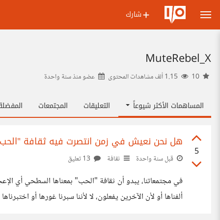
شارك
MuteRebel_X
10
1.15 ألف مشاهدات المحتوى
عضو منذ
سنة واحدة
المساهمات الأكثر شيوعاً
التعليقات
المجتمعات
المفضل
هل نحن نعيش في زمن انتصرت فيه ثقافة "الحب" ع
5
قبل سنة واحدة
ثقافة
13 تعليق
في مجتمعاتنا، يبدو أن ثقافة "الحب" بمعناها السطحي أي الإعجاب
السطحي أو حتى الفارغ من أي قيمة فكرية. لماذا؟ لأنه ببساطة 