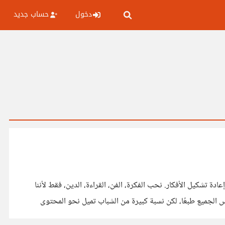
دخول
حساب جديد
ة تشكيل الأفكار. نحب الفكرة، الفن، القراءة، الدين، فقط لأننا
أو لأن الآخرين يفعلون، لا لأننا سبرنا غورها أو اختبرناها بوعي نقدي يعيد تشكيلها بما يلائم حاضرنا. ما الذي يجذب الشباب اليوم؟ ليس الجميع طبعًا، لكن نسبة كبيرة من الشباب تميل نحو المحتوى