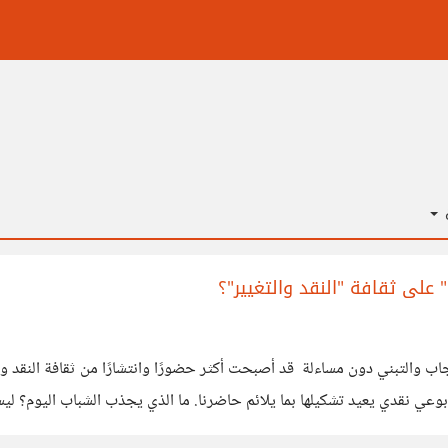
ة
لى ثقافة "النقد والتغيير"؟
 والتبني دون مساءلة قد أصبحت أكثر حضورًا وانتشارًا من ثقافة النقد وإعاد
ألفناها 
أسهل للهضم، وأقرب للإدمان