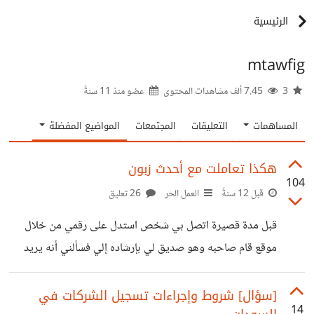
الرئيسية
mtawfig
3
7.45 ألف مشاهدات المحتوى
عضو منذ
11 سنةً
المساهمات
التعليقات
المجتمعات
المواضيع المفضلة
هكذا تعاملت مع أحدث زبون
104
قبل 12 سنةً
العمل الحر
26 تعليق
قبل مدة قصيرة اتصل بي شخص استدل على رقمي من خلال
موقع قام صاحبه وهو صديق لي بإرشاده إلي فسألني أنه يريد
تطبيق جوال يربط بين محلات العرض والمصنع جرت العادة أن
يتم دفع نصف المبلغ مقدماً و النصف المتبقي عند إنجاز المطلوب
[سؤال] شروط وإجراءات تسجيل الشركات في
14